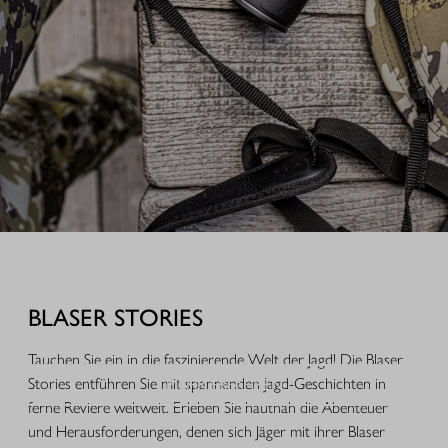
AUSRÜSTUNG FÜR IHREN JAGDERFOLG
Durchdachte Produkte aus der Praxis, hochwertige Jagdbekleidung,
funktionales Equipment und ausgewähltes Zubehör für Jagd, Alltag und
BLASER STORIES
Freizeit.
Tauchen Sie ein in die faszinierende Welt der Jagd! Die Blaser
Stories entführen Sie mit spannenden Jagd-Geschichten in
MEHR ERFAHREN
ferne Reviere weltweit. Erleben Sie hautnah die Abenteuer
und Herausforderungen, denen sich Jäger mit ihrer Blaser