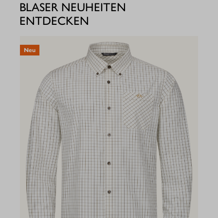
BLASER NEUHEITEN
ENTDECKEN
Neu
N