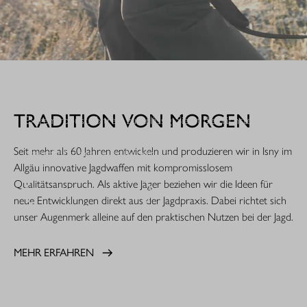
WHEN IT COUNTS.
TRADITION VON MORGEN
Extrem robust. Extrem zuverlässig: Sie ist die nächste
Evolutionsstufe einer Legende. Die R8 Professional 2.0 ist
Seit mehr als 60 Jahren entwickeln und produzieren wir in Isny im
gemacht für den rauen Jagdeinsatz.
Allgäu innovative Jagdwaffen mit kompromisslosem
Qualitätsanspruch. Als aktive Jäger beziehen wir die Ideen für
MEHR ERFAHREN
neue Entwicklungen direkt aus der Jagdpraxis. Dabei richtet sich
unser Augenmerk alleine auf den praktischen Nutzen bei der Jagd.
MEHR ERFAHREN