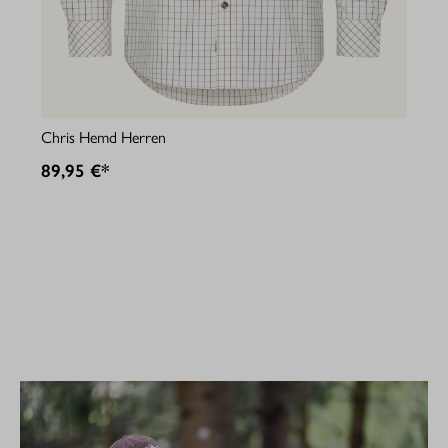
Jul
Chris Hemd Herren
89
89,95 €*