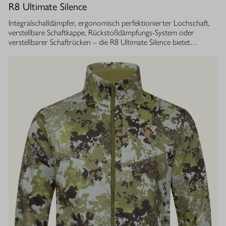
R8 Ultimate Silence
Integralschalldämpfer, ergonomisch perfektionierter Lochschaft,
verstellbare Schaftkappe, Rückstoßdämpfungs-System oder
verstellbarer Schaftrücken – die R8 Ultimate Silence bietet
zahlreiche modulare Ausstattungsoptionen. Sie lassen sich exakt
auf die eigenen Bedürfnisse abstimmen und tragen aktiv zum
besseren Treffen bei. Gleichzeitig ist ihre Konstruktion ganzheitlich
auf den Schutz des Gehörs von Jäger und Hund abgestimmt.
Immer, bei jedem Schuss. Dafür sorgt der Blaser
Integralschalldämpfer. Dank gleichmäßig über den gesamten Lauf
verteilter Masse, bietet die R8 Ultimate Silence die erstklassige
Balance und Führigkeit, die jedes R8 Modell auszeichnet. Die ­
Außenkontur von Lauf- und Schalldämpfermantel ist in
stufenlosem Bull-Barrel-Design gestaltet, das ihr sowohl ein
geringes Gewicht als auch ein ausgesprochen attraktives
Gesamtbild verleiht.