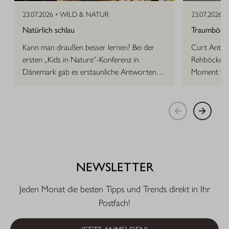
23.07.2026 •
WILD & NATUR
23.07.2026 •
Natürlich schlau
Traumböcke 
Kann man draußen besser lernen? Bei der
Curt Anton 
ersten „Kids in Nature“-Konferenz in
Rehböcke, d
Dänemark gab es erstaunliche Antworten
Moment vor
auf die Frage.
NEWSLETTER
Jeden Monat die besten Tipps und Trends direkt in Ihr
Postfach!