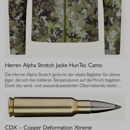
Herren Alpha Stretch Jacke HunTec Camo
Die Herren Alpha Stretch Jacke ist der ideale Begleiter für aktive
Jäger, die sich bei milderen Temperaturen auf die Pirsch begeben.
Dank des wind- und wasserabweisenden Obermaterials bleibt
man jederzeit geschützt, während die Jacke gleichzeitig extrem
leicht und dehnbar ist. Die geräuscharme Verarbeitung sorgt
dafür, dass Sie sich unbemerkt fortbewegen können. Die
luftdurchlässige Isolierung ermöglicht einen optimalen
Feuchtigkeitstransport, sodass Sie auch bei anstrengenden
Aktivitäten stets ein angenehmes Tragegefühl haben. Ob im
Sommer oder während der Übergangszeit, die Isolationsjacke
CDX – Copper Deformation Xtreme
bietet Ihnen die Flexibilität und den Komfort, den Sie bei Ihrer Jagd