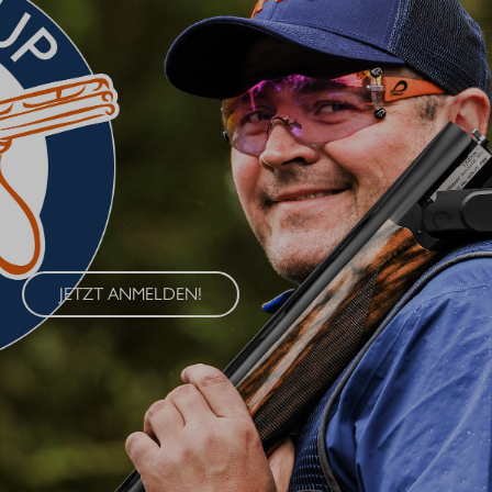
BLASER CUP 2026
Erleben Sie den Blaser Cup 2026 – eine exklusive Serie von
Wettkämpfen im Wurfscheibenschießen, die an vier
renommierten Standorten in Deutschland ausgetragen wird. Der
Blaser Cup bietet Schützen aller Klassen die Möglichkeit, ihre
Fähigkeiten im sportlichen Wettkampf unter Beweis zu stellen.
JETZT ANMELDEN!