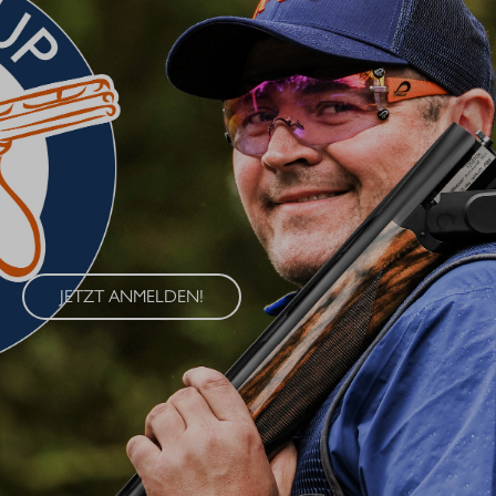
BLASER CUP 2026
Erleben Sie den Blaser Cup 2026 – eine exklusive Serie von
Wettkämpfen im Wurfscheibenschießen, die an vier
renommierten Standorten in Deutschland ausgetragen wird. Der
Blaser Cup bietet Schützen aller Klassen die Möglichkeit, ihre
Fähigkeiten im sportlichen Wettkampf unter Beweis zu stellen.
JETZT ANMELDEN!