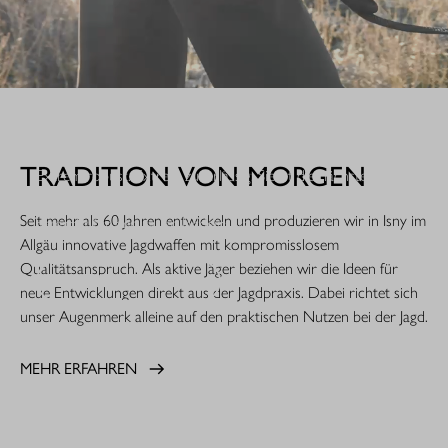
WHEN IT COUNTS.
TRADITION VON MORGEN
Extrem robust. Extrem zuverlässig: Sie ist die nächste
Evolutionsstufe einer Legende. Die R8 Professional 2.0 ist
Seit mehr als 60 Jahren entwickeln und produzieren wir in Isny im
gemacht für den rauen Jagdeinsatz.
Allgäu innovative Jagdwaffen mit kompromisslosem
Qualitätsanspruch. Als aktive Jäger beziehen wir die Ideen für
MEHR ERFAHREN
neue Entwicklungen direkt aus der Jagdpraxis. Dabei richtet sich
unser Augenmerk alleine auf den praktischen Nutzen bei der Jagd.
MEHR ERFAHREN