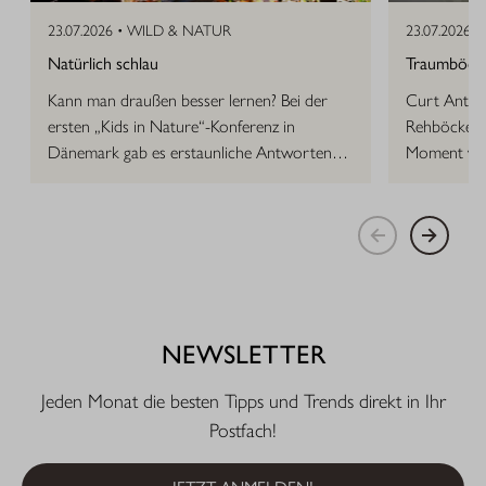
23.07.2026 •
WILD & NATUR
23.07.2026 •
Natürlich schlau
Traumböcke 
Kann man draußen besser lernen? Bei der
Curt Anton 
ersten „Kids in Nature“-Konferenz in
Rehböcke, d
Dänemark gab es erstaunliche Antworten
Moment vor
auf die Frage.
NEWSLETTER
Jeden Monat die besten Tipps und Trends direkt in Ihr
Postfach!