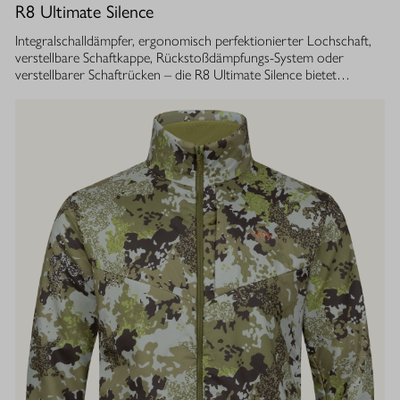
R8 Ultimate Silence
Integralschalldämpfer, ergonomisch perfektionierter Lochschaft,
verstellbare Schaftkappe, Rückstoßdämpfungs-System oder
verstellbarer Schaftrücken – die R8 Ultimate Silence bietet
zahlreiche modulare Ausstattungsoptionen. Sie lassen sich exakt
auf die eigenen Bedürfnisse abstimmen und tragen aktiv zum
besseren Treffen bei. Gleichzeitig ist ihre Konstruktion ganzheitlich
auf den Schutz des Gehörs von Jäger und Hund abgestimmt.
Immer, bei jedem Schuss. Dafür sorgt der Blaser
Integralschalldämpfer. Dank gleichmäßig über den gesamten Lauf
verteilter Masse, bietet die R8 Ultimate Silence die erstklassige
Balance und Führigkeit, die jedes R8 Modell auszeichnet. Die ­
Außenkontur von Lauf- und Schalldämpfermantel ist in
stufenlosem Bull-Barrel-Design gestaltet, das ihr sowohl ein
geringes Gewicht als auch ein ausgesprochen attraktives
Gesamtbild verleiht.