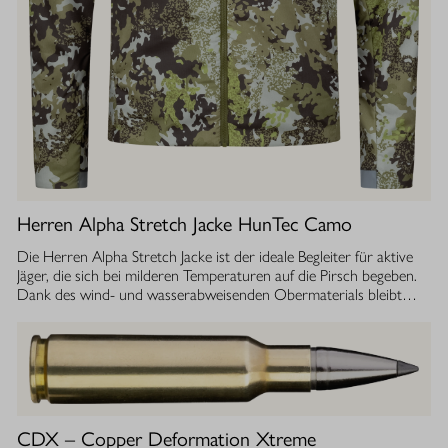
Herren Alpha Stretch Jacke HunTec Camo
Die Herren Alpha Stretch Jacke ist der ideale Begleiter für aktive
Jäger, die sich bei milderen Temperaturen auf die Pirsch begeben.
Dank des wind- und wasserabweisenden Obermaterials bleibt
man jederzeit geschützt, während die Jacke gleichzeitig extrem
leicht und dehnbar ist. Die geräuscharme Verarbeitung sorgt
dafür, dass Sie sich unbemerkt fortbewegen können. Die
luftdurchlässige Isolierung ermöglicht einen optimalen
Feuchtigkeitstransport, sodass Sie auch bei anstrengenden
Aktivitäten stets ein angenehmes Tragegefühl haben. Ob im
Sommer oder während der Übergangszeit, die Isolationsjacke
CDX – Copper Deformation Xtreme
bietet Ihnen die Flexibilität und den Komfort, den Sie bei Ihrer Jagd