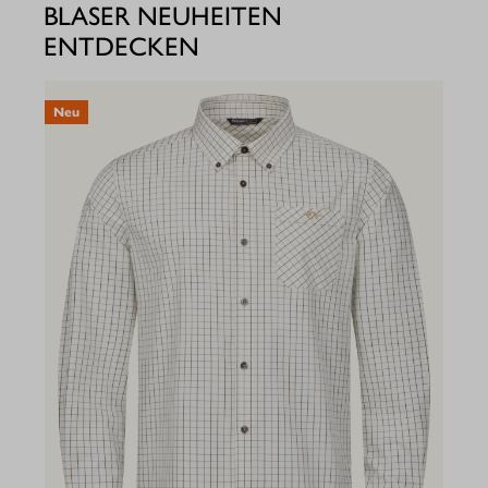
BLASER NEUHEITEN
ENTDECKEN
Neu
N