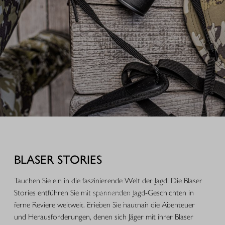
AUSRÜSTUNG FÜR IHREN JAGDERFOLG
Durchdachte Produkte aus der Praxis, hochwertige Jagdbekleidung,
funktionales Equipment und ausgewähltes Zubehör für Jagd, Alltag und
BLASER STORIES
Freizeit.
Tauchen Sie ein in die faszinierende Welt der Jagd! Die Blaser
Stories entführen Sie mit spannenden Jagd-Geschichten in
MEHR ERFAHREN
ferne Reviere weltweit. Erleben Sie hautnah die Abenteuer
und Herausforderungen, denen sich Jäger mit ihrer Blaser