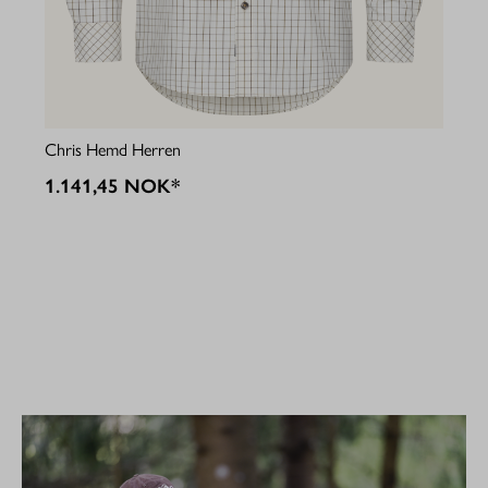
Jul
Chris Hemd Herren
1.
1.141,45 NOK*