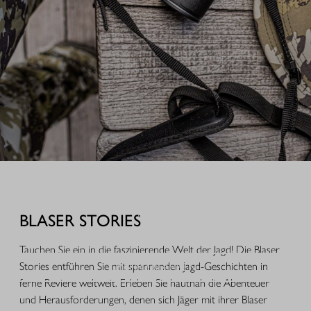
AUSRÜSTUNG FÜR IHREN JAGDERFOLG
Durchdachte Produkte aus der Praxis, hochwertige Jagdbekleidung,
funktionales Equipment und ausgewähltes Zubehör für Jagd, Alltag und
BLASER STORIES
Freizeit.
Tauchen Sie ein in die faszinierende Welt der Jagd! Die Blaser
Stories entführen Sie mit spannenden Jagd-Geschichten in
MEHR ERFAHREN
ferne Reviere weltweit. Erleben Sie hautnah die Abenteuer
und Herausforderungen, denen sich Jäger mit ihrer Blaser