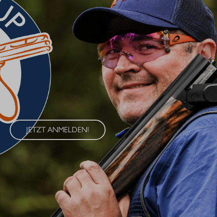
BLASER CUP 2026
Erleben Sie den Blaser Cup 2026 – eine exklusive Serie von
Wettkämpfen im Wurfscheibenschießen, die an vier
renommierten Standorten in Deutschland ausgetragen wird. Der
Blaser Cup bietet Schützen aller Klassen die Möglichkeit, ihre
Fähigkeiten im sportlichen Wettkampf unter Beweis zu stellen.
JETZT ANMELDEN!