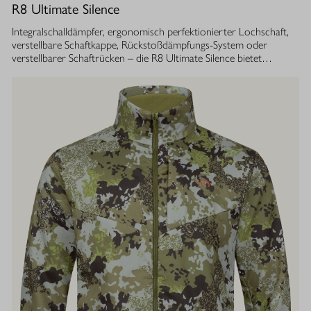
R8 Ultimate Silence
Integralschalldämpfer, ergonomisch perfektionierter Lochschaft,
verstellbare Schaftkappe, Rückstoßdämpfungs-System oder
verstellbarer Schaftrücken – die R8 Ultimate Silence bietet
zahlreiche modulare Ausstattungsoptionen. Sie lassen sich exakt
auf die eigenen Bedürfnisse abstimmen und tragen aktiv zum
besseren Treffen bei. Gleichzeitig ist ihre Konstruktion ganzheitlich
auf den Schutz des Gehörs von Jäger und Hund abgestimmt.
Immer, bei jedem Schuss. Dafür sorgt der Blaser
Integralschalldämpfer. Dank gleichmäßig über den gesamten Lauf
verteilter Masse, bietet die R8 Ultimate Silence die erstklassige
Balance und Führigkeit, die jedes R8 Modell auszeichnet. Die ­
Außenkontur von Lauf- und Schalldämpfermantel ist in
stufenlosem Bull-Barrel-Design gestaltet, das ihr sowohl ein
geringes Gewicht als auch ein ausgesprochen attraktives
Gesamtbild verleiht.