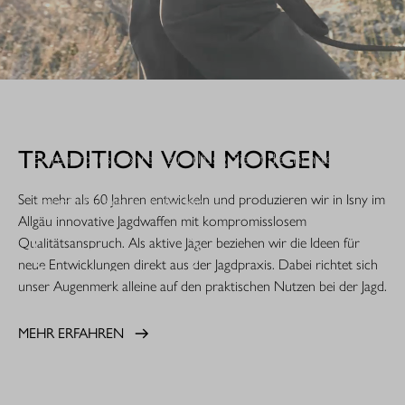
WHEN IT COUNTS.
TRADITION VON MORGEN
Extrem robust. Extrem zuverlässig: Sie ist die nächste
Evolutionsstufe einer Legende. Die R8 Professional 2.0 ist
Seit mehr als 60 Jahren entwickeln und produzieren wir in Isny im
gemacht für den rauen Jagdeinsatz.
Allgäu innovative Jagdwaffen mit kompromisslosem
Qualitätsanspruch. Als aktive Jäger beziehen wir die Ideen für
MEHR ERFAHREN
neue Entwicklungen direkt aus der Jagdpraxis. Dabei richtet sich
unser Augenmerk alleine auf den praktischen Nutzen bei der Jagd.
MEHR ERFAHREN