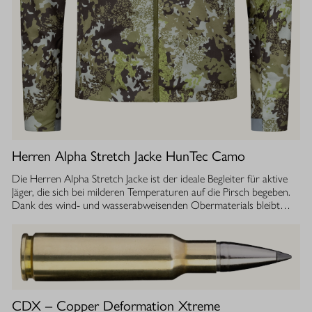
Herren Alpha Stretch Jacke HunTec Camo
Die Herren Alpha Stretch Jacke ist der ideale Begleiter für aktive
Jäger, die sich bei milderen Temperaturen auf die Pirsch begeben.
Dank des wind- und wasserabweisenden Obermaterials bleibt
man jederzeit geschützt, während die Jacke gleichzeitig extrem
leicht und dehnbar ist. Die geräuscharme Verarbeitung sorgt
dafür, dass Sie sich unbemerkt fortbewegen können. Die
luftdurchlässige Isolierung ermöglicht einen optimalen
Feuchtigkeitstransport, sodass Sie auch bei anstrengenden
Aktivitäten stets ein angenehmes Tragegefühl haben. Ob im
Sommer oder während der Übergangszeit, die Isolationsjacke
CDX – Copper Deformation Xtreme
bietet Ihnen die Flexibilität und den Komfort, den Sie bei Ihrer Jagd