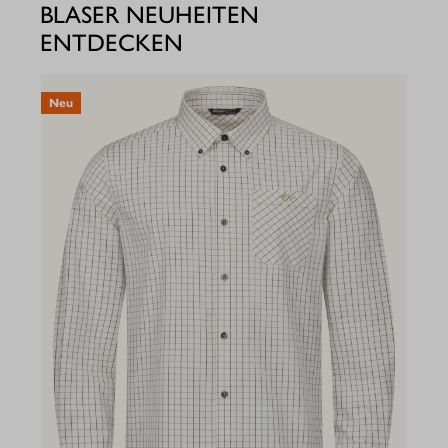
BLASER NEUHEITEN
ENTDECKEN
Neu
N