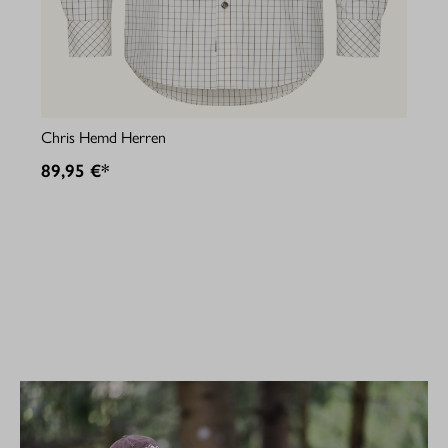
Jul
Chris Hemd Herren
89
89,95 €*