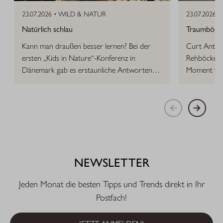
23.07.2026 •
WILD & NATUR
23.07.2026 •
Natürlich schlau
Traumböcke 
Kann man draußen besser lernen? Bei der
Curt Anton 
ersten „Kids in Nature“-Konferenz in
Rehböcke, d
Dänemark gab es erstaunliche Antworten
Moment vor
auf die Frage.
NEWSLETTER
Jeden Monat die besten Tipps und Trends direkt in Ihr
Postfach!