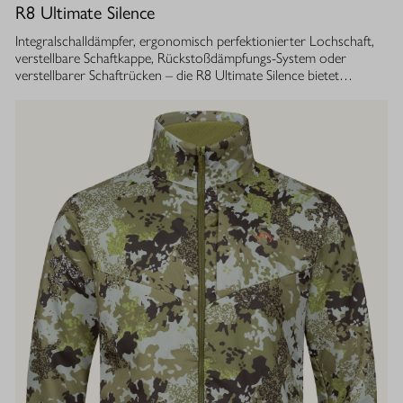
R8 Ultimate Silence
Integralschalldämpfer, ergonomisch perfektionierter Lochschaft,
verstellbare Schaftkappe, Rückstoßdämpfungs-System oder
verstellbarer Schaftrücken – die R8 Ultimate Silence bietet
zahlreiche modulare Ausstattungsoptionen. Sie lassen sich exakt
auf die eigenen Bedürfnisse abstimmen und tragen aktiv zum
besseren Treffen bei. Gleichzeitig ist ihre Konstruktion ganzheitlich
auf den Schutz des Gehörs von Jäger und Hund abgestimmt.
Immer, bei jedem Schuss. Dafür sorgt der Blaser
Integralschalldämpfer. Dank gleichmäßig über den gesamten Lauf
verteilter Masse, bietet die R8 Ultimate Silence die erstklassige
Balance und Führigkeit, die jedes R8 Modell auszeichnet. Die ­
Außenkontur von Lauf- und Schalldämpfermantel ist in
stufenlosem Bull-Barrel-Design gestaltet, das ihr sowohl ein
geringes Gewicht als auch ein ausgesprochen attraktives
Gesamtbild verleiht.