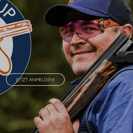
BLASER CUP 2026
Erleben Sie den Blaser Cup 2026 – eine exklusive Serie von
Wettkämpfen im Wurfscheibenschießen, die an vier
renommierten Standorten in Deutschland ausgetragen wird. Der
Blaser Cup bietet Schützen aller Klassen die Möglichkeit, ihre
Fähigkeiten im sportlichen Wettkampf unter Beweis zu stellen.
JETZT ANMELDEN!