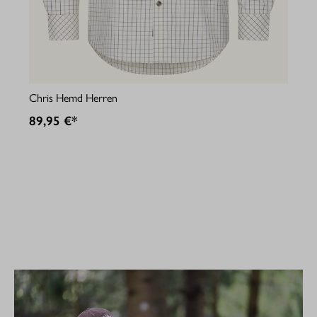
Jul
Chris Hemd Herren
89
89,95 €*