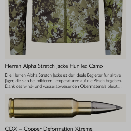
Herren Alpha Stretch Jacke HunTec Camo
Die Herren Alpha Stretch Jacke ist der ideale Begleiter für aktive
Jäger, die sich bei milderen Temperaturen auf die Pirsch begeben.
Dank des wind- und wasserabweisenden Obermaterials bleibt
man jederzeit geschützt, während die Jacke gleichzeitig extrem
leicht und dehnbar ist. Die geräuscharme Verarbeitung sorgt
dafür, dass Sie sich unbemerkt fortbewegen können. Die
luftdurchlässige Isolierung ermöglicht einen optimalen
Feuchtigkeitstransport, sodass Sie auch bei anstrengenden
Aktivitäten stets ein angenehmes Tragegefühl haben. Ob im
Sommer oder während der Übergangszeit, die Isolationsjacke
CDX – Copper Deformation Xtreme
bietet Ihnen die Flexibilität und den Komfort, den Sie bei Ihrer Jagd