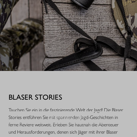
AUSRÜSTUNG FÜR IHREN JAGDERFOLG
Durchdachte Produkte aus der Praxis, hochwertige Jagdbekleidung,
funktionales Equipment und ausgewähltes Zubehör für Jagd, Alltag und
BLASER STORIES
Freizeit.
Tauchen Sie ein in die faszinierende Welt der Jagd! Die Blaser
MEHR ERFAHREN
Stories entführen Sie mit spannenden Jagd-Geschichten in
ferne Reviere weltweit. Erleben Sie hautnah die Abenteuer
und Herausforderungen, denen sich Jäger mit ihrer Blaser