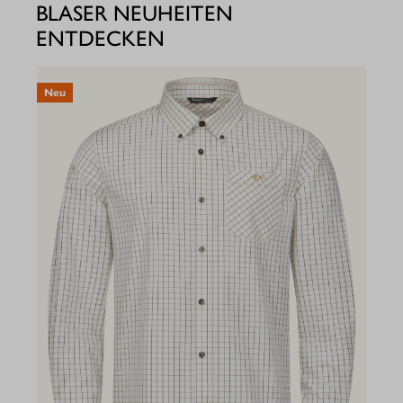
BLASER NEUHEITEN
ENTDECKEN
Neu
N