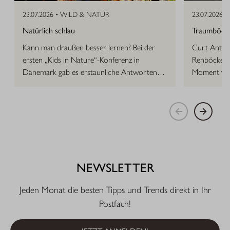
23.07.2026 •
WILD & NATUR
23.07.2026 •
Natürlich schlau
Traumböcke 
Kann man draußen besser lernen? Bei der
Curt Anton 
ersten „Kids in Nature“-Konferenz in
Rehböcke, d
Dänemark gab es erstaunliche Antworten
Moment vor
auf die Frage.
NEWSLETTER
Jeden Monat die besten Tipps und Trends direkt in Ihr
Postfach!