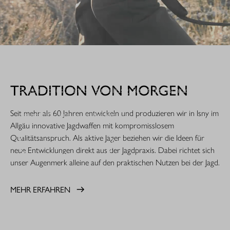
WHEN IT COUNTS.
TRADITION VON MORGEN
Extrem robust. Extrem zuverlässig: Sie ist die nächste
Evolutionsstufe einer Legende. Die R8 Professional 2.0 ist
Seit mehr als 60 Jahren entwickeln und produzieren wir in Isny im
gemacht für den rauen Jagdeinsatz.
Allgäu innovative Jagdwaffen mit kompromisslosem
Qualitätsanspruch. Als aktive Jäger beziehen wir die Ideen für
MEHR ERFAHREN
neue Entwicklungen direkt aus der Jagdpraxis. Dabei richtet sich
unser Augenmerk alleine auf den praktischen Nutzen bei der Jagd.
MEHR ERFAHREN