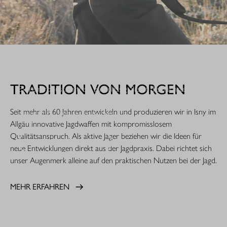
WHEN IT COUNTS.
TRADITION VON MORGEN
Extrem robust. Extrem zuverlässig: Sie ist die nächste
Evolutionsstufe einer Legende. Die R8 Professional 2.0 ist
Seit mehr als 60 Jahren entwickeln und produzieren wir in Isny im
gemacht für den rauen Jagdeinsatz.
Allgäu innovative Jagdwaffen mit kompromisslosem
Qualitätsanspruch. Als aktive Jäger beziehen wir die Ideen für
MEHR ERFAHREN
neue Entwicklungen direkt aus der Jagdpraxis. Dabei richtet sich
unser Augenmerk alleine auf den praktischen Nutzen bei der Jagd.
MEHR ERFAHREN