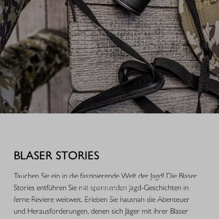
AUSRÜSTUNG FÜR IHREN JAGDERFOLG
Durchdachte Produkte aus der Praxis, hochwertige Jagdbekleidung,
funktionales Equipment und ausgewähltes Zubehör für Jagd, Alltag und
BLASER STORIES
Freizeit.
Tauchen Sie ein in die faszinierende Welt der Jagd! Die Blaser
Stories entführen Sie mit spannenden Jagd-Geschichten in
MEHR ERFAHREN
ferne Reviere weltweit. Erleben Sie hautnah die Abenteuer
und Herausforderungen, denen sich Jäger mit ihrer Blaser