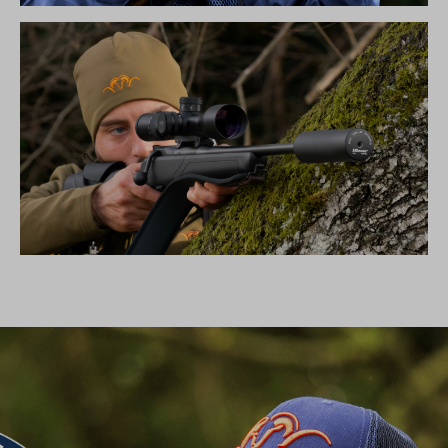
SIMPLY THE BEST – BLASER FBX
SCHALLDÄMPFER B50TI