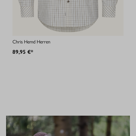
Jul
Chris Hemd Herren
89
89,95 €*