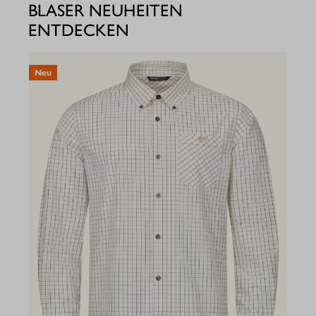
BLASER NEUHEITEN
ENTDECKEN
Neu
N