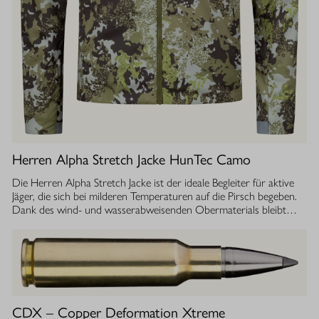
Herren Alpha Stretch Jacke HunTec Camo
Die Herren Alpha Stretch Jacke ist der ideale Begleiter für aktive
Jäger, die sich bei milderen Temperaturen auf die Pirsch begeben.
Dank des wind- und wasserabweisenden Obermaterials bleibt
man jederzeit geschützt, während die Jacke gleichzeitig extrem
leicht und dehnbar ist. Die geräuscharme Verarbeitung sorgt
dafür, dass Sie sich unbemerkt fortbewegen können. Die
luftdurchlässige Isolierung ermöglicht einen optimalen
Feuchtigkeitstransport, sodass Sie auch bei anstrengenden
Aktivitäten stets ein angenehmes Tragegefühl haben. Ob im
Sommer oder während der Übergangszeit, die Isolationsjacke
CDX – Copper Deformation Xtreme
bietet Ihnen die Flexibilität und den Komfort, den Sie bei Ihrer Jagd