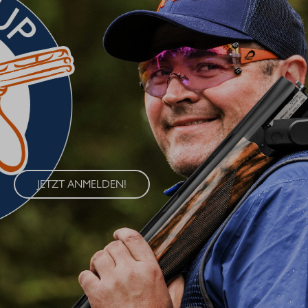
BLASER CUP 2026
Erleben Sie den Blaser Cup 2026 – eine exklusive Serie von
Wettkämpfen im Wurfscheibenschießen, die an vier
renommierten Standorten in Deutschland ausgetragen wird. Der
Blaser Cup bietet Schützen aller Klassen die Möglichkeit, ihre
Fähigkeiten im sportlichen Wettkampf unter Beweis zu stellen.
JETZT ANMELDEN!