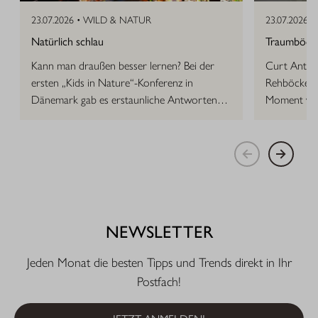
23.07.2026 •
WILD & NATUR
23.07.2026 •
Natürlich schlau
Traumböcke 
Kann man draußen besser lernen? Bei der
Curt Anton 
ersten „Kids in Nature“-Konferenz in
Rehböcke, d
Dänemark gab es erstaunliche Antworten
Moment vor
auf die Frage.
NEWSLETTER
Jeden Monat die besten Tipps und Trends direkt in Ihr
Postfach!