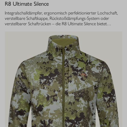
R8 Ultimate Silence
Integralschalldämpfer, ergonomisch perfektionierter Lochschaft,
verstellbare Schaftkappe, Rückstoßdämpfungs-System oder
verstellbarer Schaftrücken – die R8 Ultimate Silence bietet
zahlreiche modulare Ausstattungsoptionen. Sie lassen sich exakt
auf die eigenen Bedürfnisse abstimmen und tragen aktiv zum
besseren Treffen bei. Gleichzeitig ist ihre Konstruktion ganzheitlich
auf den Schutz des Gehörs von Jäger und Hund abgestimmt.
Immer, bei jedem Schuss. Dafür sorgt der Blaser
Integralschalldämpfer. Dank gleichmäßig über den gesamten Lauf
verteilter Masse, bietet die R8 Ultimate Silence die erstklassige
Balance und Führigkeit, die jedes R8 Modell auszeichnet. Die ­
Außenkontur von Lauf- und Schalldämpfermantel ist in
stufenlosem Bull-Barrel-Design gestaltet, das ihr sowohl ein
geringes Gewicht als auch ein ausgesprochen attraktives
Gesamtbild verleiht.