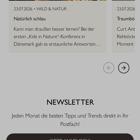
23.07.2026 •
WILD & NATUR
23.07.2026 •
Natürlich schlau
Traumböcke 
Kann man draußen besser lernen? Bei der
Curt Anton 
ersten „Kids in Nature“-Konferenz in
Rehböcke, d
Dänemark gab es erstaunliche Antworten
Moment vor
auf die Frage.
NEWSLETTER
Jeden Monat die besten Tipps und Trends direkt in Ihr
Postfach!