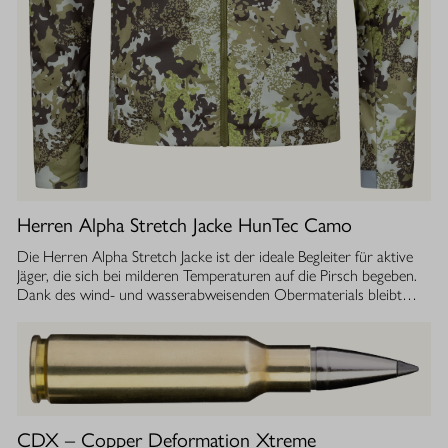
Herren Alpha Stretch Jacke HunTec Camo
Die Herren Alpha Stretch Jacke ist der ideale Begleiter für aktive
Jäger, die sich bei milderen Temperaturen auf die Pirsch begeben.
Dank des wind- und wasserabweisenden Obermaterials bleibt
man jederzeit geschützt, während die Jacke gleichzeitig extrem
leicht und dehnbar ist. Die geräuscharme Verarbeitung sorgt
dafür, dass Sie sich unbemerkt fortbewegen können. Die
luftdurchlässige Isolierung ermöglicht einen optimalen
Feuchtigkeitstransport, sodass Sie auch bei anstrengenden
Aktivitäten stets ein angenehmes Tragegefühl haben. Ob im
Sommer oder während der Übergangszeit, die Isolationsjacke
CDX – Copper Deformation Xtreme
bietet Ihnen die Flexibilität und den Komfort, den Sie bei Ihrer Jagd