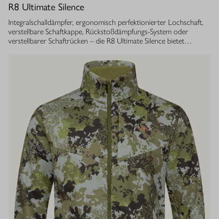
R8 Ultimate Silence
Integralschalldämpfer, ergonomisch perfektionierter Lochschaft,
verstellbare Schaftkappe, Rückstoßdämpfungs-System oder
verstellbarer Schaftrücken – die R8 Ultimate Silence bietet
zahlreiche modulare Ausstattungsoptionen. Sie lassen sich exakt
auf die eigenen Bedürfnisse abstimmen und tragen aktiv zum
besseren Treffen bei. Gleichzeitig ist ihre Konstruktion ganzheitlich
auf den Schutz des Gehörs von Jäger und Hund abgestimmt.
Immer, bei jedem Schuss. Dafür sorgt der Blaser
Integralschalldämpfer. Dank gleichmäßig über den gesamten Lauf
verteilter Masse, bietet die R8 Ultimate Silence die erstklassige
Balance und Führigkeit, die jedes R8 Modell auszeichnet. Die ­
Außenkontur von Lauf- und Schalldämpfermantel ist in
stufenlosem Bull-Barrel-Design gestaltet, das ihr sowohl ein
geringes Gewicht als auch ein ausgesprochen attraktives
Gesamtbild verleiht.