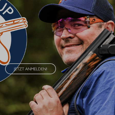
BLASER CUP 2026
Erleben Sie den Blaser Cup 2026 – eine exklusive Serie von
Wettkämpfen im Wurfscheibenschießen, die an vier
renommierten Standorten in Deutschland ausgetragen wird. Der
Blaser Cup bietet Schützen aller Klassen die Möglichkeit, ihre
Fähigkeiten im sportlichen Wettkampf unter Beweis zu stellen.
JETZT ANMELDEN!