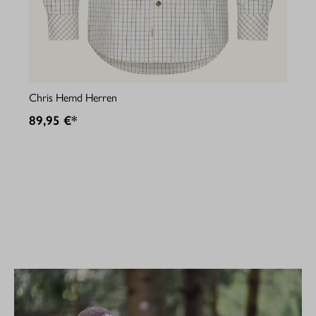
Jul
Chris Hemd Herren
89
89,95 €*