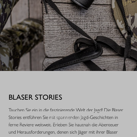
AUSRÜSTUNG FÜR IHREN JAGDERFOLG
Durchdachte Produkte aus der Praxis, hochwertige Jagdbekleidung,
funktionales Equipment und ausgewähltes Zubehör für Jagd, Alltag und
BLASER STORIES
Freizeit.
Tauchen Sie ein in die faszinierende Welt der Jagd! Die Blaser
MEHR ERFAHREN
Stories entführen Sie mit spannenden Jagd-Geschichten in
ferne Reviere weltweit. Erleben Sie hautnah die Abenteuer
und Herausforderungen, denen sich Jäger mit ihrer Blaser