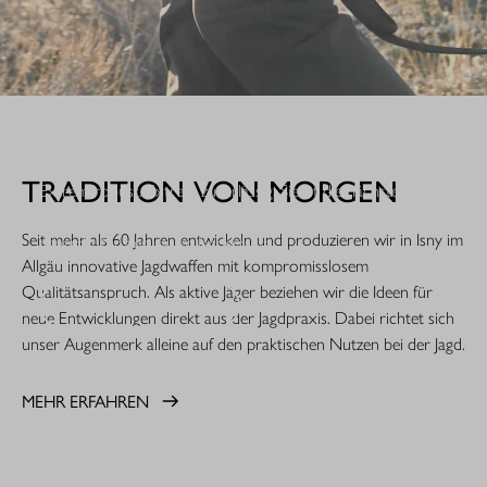
WHEN IT COUNTS.
TRADITION VON MORGEN
Extrem robust. Extrem zuverlässig: Sie ist die nächste
Evolutionsstufe einer Legende. Die R8 Professional 2.0 ist
Seit mehr als 60 Jahren entwickeln und produzieren wir in Isny im
gemacht für den rauen Jagdeinsatz.
Allgäu innovative Jagdwaffen mit kompromisslosem
Qualitätsanspruch. Als aktive Jäger beziehen wir die Ideen für
MEHR ERFAHREN
neue Entwicklungen direkt aus der Jagdpraxis. Dabei richtet sich
unser Augenmerk alleine auf den praktischen Nutzen bei der Jagd.
MEHR ERFAHREN