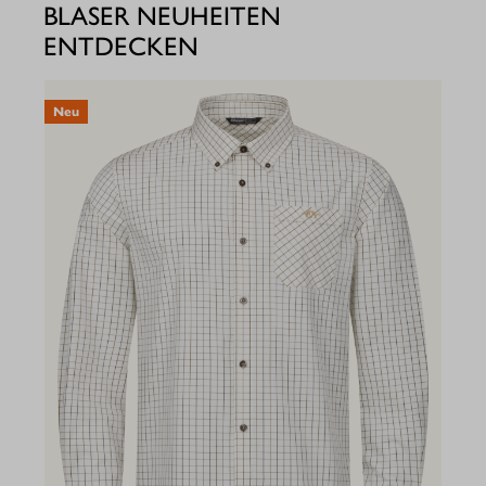
BLASER NEUHEITEN
ENTDECKEN
Neu
N