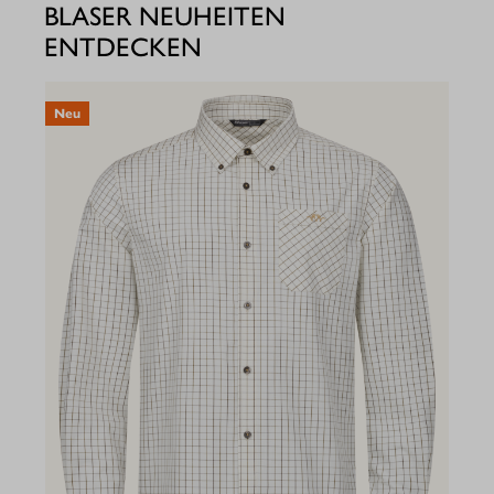
BLASER NEUHEITEN
ENTDECKEN
Neu
N