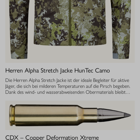
Herren Alpha Stretch Jacke HunTec Camo
Die Herren Alpha Stretch Jacke ist der ideale Begleiter für aktive
Jäger, die sich bei milderen Temperaturen auf die Pirsch begeben.
Dank des wind- und wasserabweisenden Obermaterials bleibt
man jederzeit geschützt, während die Jacke gleichzeitig extrem
leicht und dehnbar ist. Die geräuscharme Verarbeitung sorgt
dafür, dass Sie sich unbemerkt fortbewegen können. Die
luftdurchlässige Isolierung ermöglicht einen optimalen
Feuchtigkeitstransport, sodass Sie auch bei anstrengenden
Aktivitäten stets ein angenehmes Tragegefühl haben. Ob im
Sommer oder während der Übergangszeit, die Isolationsjacke
CDX – Copper Deformation Xtreme
bietet Ihnen die Flexibilität und den Komfort, den Sie bei Ihrer Jagd