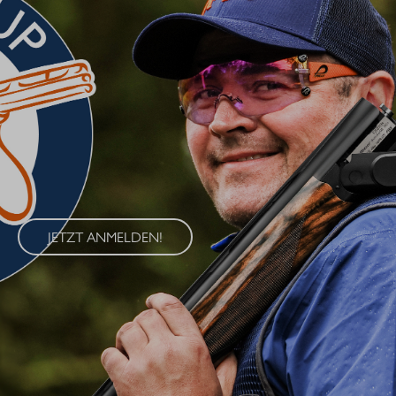
BLASER CUP 2026
Erleben Sie den Blaser Cup 2026 – eine exklusive Serie von
Wettkämpfen im Wurfscheibenschießen, die an vier
renommierten Standorten in Deutschland ausgetragen wird. Der
Blaser Cup bietet Schützen aller Klassen die Möglichkeit, ihre
Fähigkeiten im sportlichen Wettkampf unter Beweis zu stellen.
JETZT ANMELDEN!