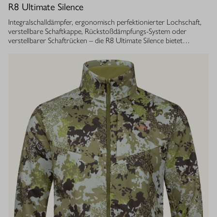
R8 Ultimate Silence
Integralschalldämpfer, ergonomisch perfektionierter Lochschaft,
verstellbare Schaftkappe, Rückstoßdämpfungs-System oder
verstellbarer Schaftrücken – die R8 Ultimate Silence bietet
zahlreiche modulare Ausstattungsoptionen. Sie lassen sich exakt
auf die eigenen Bedürfnisse abstimmen und tragen aktiv zum
besseren Treffen bei. Gleichzeitig ist ihre Konstruktion ganzheitlich
auf den Schutz des Gehörs von Jäger und Hund abgestimmt.
Immer, bei jedem Schuss. Dafür sorgt der Blaser
Integralschalldämpfer. Dank gleichmäßig über den gesamten Lauf
verteilter Masse, bietet die R8 Ultimate Silence die erstklassige
Balance und Führigkeit, die jedes R8 Modell auszeichnet. Die ­
Außenkontur von Lauf- und Schalldämpfermantel ist in
stufenlosem Bull-Barrel-Design gestaltet, das ihr sowohl ein
geringes Gewicht als auch ein ausgesprochen attraktives
Gesamtbild verleiht.