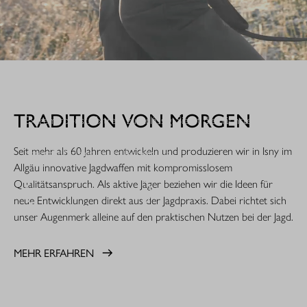
WHEN IT COUNTS.
TRADITION VON MORGEN
Extrem robust. Extrem zuverlässig: Sie ist die nächste
Evolutionsstufe einer Legende. Die R8 Professional 2.0 ist
Seit mehr als 60 Jahren entwickeln und produzieren wir in Isny im
gemacht für den rauen Jagdeinsatz.
Allgäu innovative Jagdwaffen mit kompromisslosem
Qualitätsanspruch. Als aktive Jäger beziehen wir die Ideen für
MEHR ERFAHREN
neue Entwicklungen direkt aus der Jagdpraxis. Dabei richtet sich
unser Augenmerk alleine auf den praktischen Nutzen bei der Jagd.
MEHR ERFAHREN