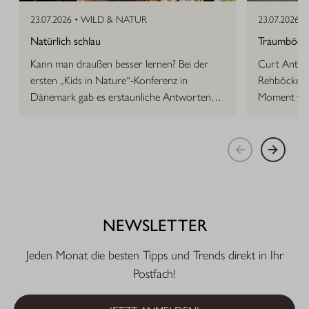
23.07.2026 •
WILD & NATUR
23.07.2026 •
Natürlich schlau
Traumböcke 
Kann man draußen besser lernen? Bei der
Curt Anton 
ersten „Kids in Nature“-Konferenz in
Rehböcke, d
Dänemark gab es erstaunliche Antworten
Moment vor
auf die Frage.
NEWSLETTER
Jeden Monat die besten Tipps und Trends direkt in Ihr
Postfach!