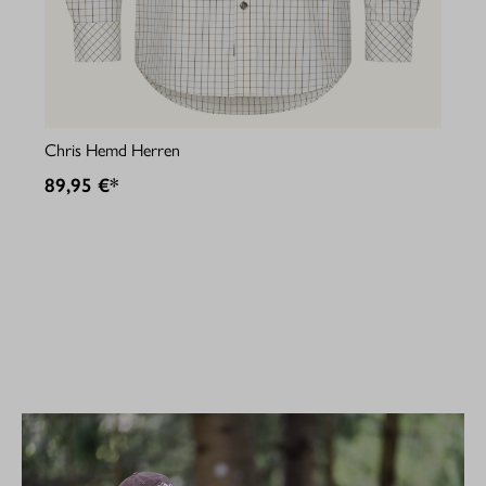
Jul
Chris Hemd Herren
89
89,95 €*