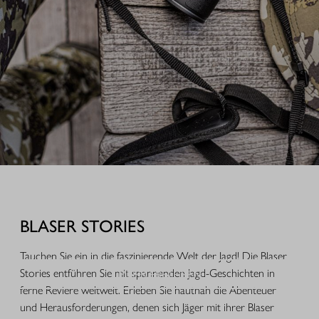
AUSRÜSTUNG FÜR IHREN JAGDERFOLG
Durchdachte Produkte aus der Praxis, hochwertige Jagdbekleidung,
funktionales Equipment und ausgewähltes Zubehör für Jagd, Alltag und
BLASER STORIES
Freizeit.
Tauchen Sie ein in die faszinierende Welt der Jagd! Die Blaser
MEHR ERFAHREN
Stories entführen Sie mit spannenden Jagd-Geschichten in
ferne Reviere weltweit. Erleben Sie hautnah die Abenteuer
und Herausforderungen, denen sich Jäger mit ihrer Blaser