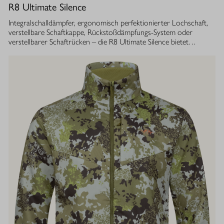
R8 Ultimate Silence
Integralschalldämpfer, ergonomisch perfektionierter Lochschaft,
verstellbare Schaftkappe, Rückstoßdämpfungs-System oder
verstellbarer Schaftrücken – die R8 Ultimate Silence bietet
zahlreiche modulare Ausstattungsoptionen. Sie lassen sich exakt
auf die eigenen Bedürfnisse abstimmen und tragen aktiv zum
besseren Treffen bei. Gleichzeitig ist ihre Konstruktion ganzheitlich
auf den Schutz des Gehörs von Jäger und Hund abgestimmt.
Immer, bei jedem Schuss. Dafür sorgt der Blaser
Integralschalldämpfer. Dank gleichmäßig über den gesamten Lauf
verteilter Masse, bietet die R8 Ultimate Silence die erstklassige
Balance und Führigkeit, die jedes R8 Modell auszeichnet. Die ­
Außenkontur von Lauf- und Schalldämpfermantel ist in
stufenlosem Bull-Barrel-Design gestaltet, das ihr sowohl ein
geringes Gewicht als auch ein ausgesprochen attraktives
Gesamtbild verleiht.