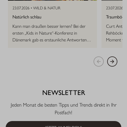
23.07.2026 •
WILD & NATUR
23.07.2026 •
Natürlich schlau
Traumböcke 
Kann man draußen besser lernen? Bei der
Curt Anton 
ersten „Kids in Nature“-Konferenz in
Rehböcke, d
Dänemark gab es erstaunliche Antworten
Moment vor
auf die Frage.
NEWSLETTER
Jeden Monat die besten Tipps und Trends direkt in Ihr
Postfach!