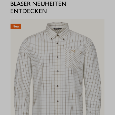
BLASER NEUHEITEN
ENTDECKEN
Neu
N