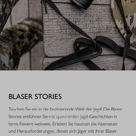
AUSRÜSTUNG FÜR IHREN JAGDERFOLG
Durchdachte Produkte aus der Praxis, hochwertige Jagdbekleidung,
funktionales Equipment und ausgewähltes Zubehör für Jagd, Alltag und
BLASER STORIES
Freizeit.
Tauchen Sie ein in die faszinierende Welt der Jagd! Die Blaser
MEHR ERFAHREN
Stories entführen Sie mit spannenden Jagd-Geschichten in
ferne Reviere weltweit. Erleben Sie hautnah die Abenteuer
und Herausforderungen, denen sich Jäger mit ihrer Blaser