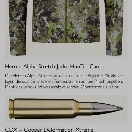
Herren Alpha Stretch Jacke HunTec Camo
Die Herren Alpha Stretch Jacke ist der ideale Begleiter für aktive
Jäger, die sich bei milderen Temperaturen auf die Pirsch begeben.
Dank des wind- und wasserabweisenden Obermaterials bleibt
man jederzeit geschützt, während die Jacke gleichzeitig extrem
leicht und dehnbar ist. Die geräuscharme Verarbeitung sorgt
dafür, dass Sie sich unbemerkt fortbewegen können. Die
luftdurchlässige Isolierung ermöglicht einen optimalen
Feuchtigkeitstransport, sodass Sie auch bei anstrengenden
Aktivitäten stets ein angenehmes Tragegefühl haben. Ob im
Sommer oder während der Übergangszeit, die Isolationsjacke
CDX – Copper Deformation Xtreme
bietet Ihnen die Flexibilität und den Komfort, den Sie bei Ihrer Jagd