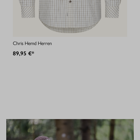
Jul
Chris Hemd Herren
89
89,95 €*