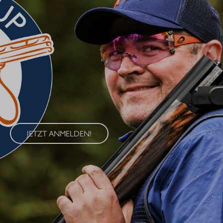
BLASER CUP 2026
Erleben Sie den Blaser Cup 2026 – eine exklusive Serie von
Wettkämpfen im Wurfscheibenschießen, die an vier
renommierten Standorten in Deutschland ausgetragen wird. Der
Blaser Cup bietet Schützen aller Klassen die Möglichkeit, ihre
Fähigkeiten im sportlichen Wettkampf unter Beweis zu stellen.
JETZT ANMELDEN!