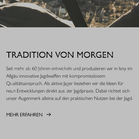
WHEN IT COUNTS.
TRADITION VON MORGEN
Extrem robust. Extrem zuverlässig: Sie ist die nächste
Evolutionsstufe einer Legende. Die R8 Professional 2.0 ist
Seit mehr als 60 Jahren entwickeln und produzieren wir in Isny im
gemacht für den rauen Jagdeinsatz.
Allgäu innovative Jagdwaffen mit kompromisslosem
Qualitätsanspruch. Als aktive Jäger beziehen wir die Ideen für
MEHR ERFAHREN
neue Entwicklungen direkt aus der Jagdpraxis. Dabei richtet sich
unser Augenmerk alleine auf den praktischen Nutzen bei der Jagd.
MEHR ERFAHREN