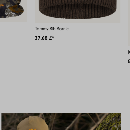
Tommy Rib Beanie
37,68 £*
J