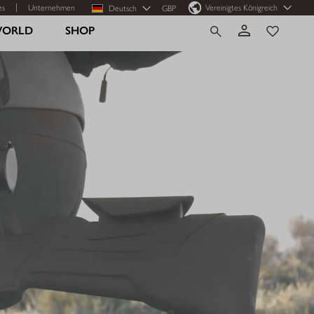
es
Unternehmen
Vereinigtes Königreich
Deutsch
GBP
WORLD
SHOP