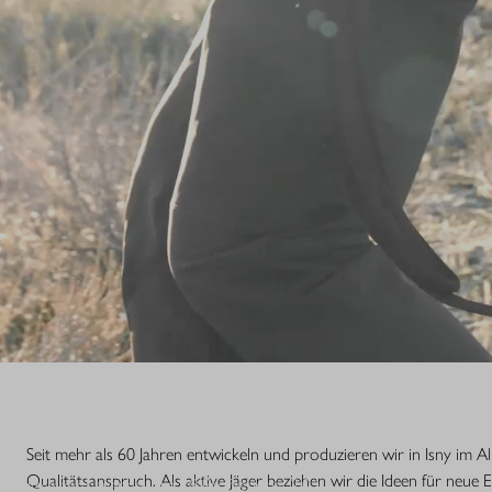
S.
Seit mehr als 60 Jahren entwickeln und produzieren wir in Isny im 
Qualitätsanspruch. Als aktive Jäger beziehen wir die Ideen für neue 
nsstufe einer Legende. Die R8 Professional 2.0 ist