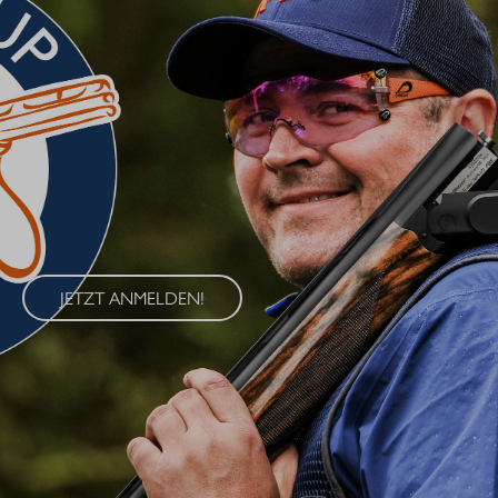
BLASER CUP 2026
Erleben Sie den Blaser Cup 2026 – eine exklusive Serie von
Wettkämpfen im Wurfscheibenschießen, die an vier
renommierten Standorten in Deutschland ausgetragen wird. Der
Blaser Cup bietet Schützen aller Klassen die Möglichkeit, ihre
Fähigkeiten im sportlichen Wettkampf unter Beweis zu stellen.
JETZT ANMELDEN!