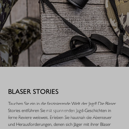
AUSRÜSTUNG FÜR IHREN JAGDERFOLG
Durchdachte Produkte aus der Praxis, hochwertige Jagdbekleidung,
funktionales Equipment und ausgewähltes Zubehör für Jagd, Alltag und
BLASER STORIES
Freizeit.
Tauchen Sie ein in die faszinierende Welt der Jagd! Die Blaser
MEHR ERFAHREN
Stories entführen Sie mit spannenden Jagd-Geschichten in
ferne Reviere weltweit. Erleben Sie hautnah die Abenteuer
und Herausforderungen, denen sich Jäger mit ihrer Blaser