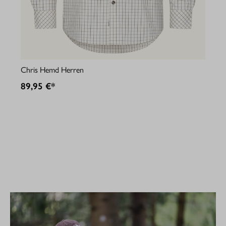
Jul
Chris Hemd Herren
89
89,95 €*