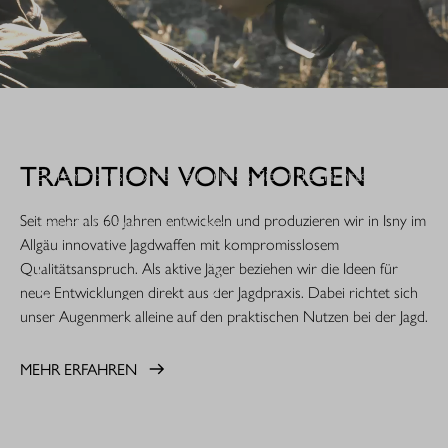
WHEN IT COUNTS.
TRADITION VON MORGEN
Extrem robust. Extrem zuverlässig: Sie ist die nächste
Evolutionsstufe einer Legende. Die R8 Professional 2.0 ist
Seit mehr als 60 Jahren entwickeln und produzieren wir in Isny im
gemacht für den rauen Jagdeinsatz.
Allgäu innovative Jagdwaffen mit kompromisslosem
Qualitätsanspruch. Als aktive Jäger beziehen wir die Ideen für
MEHR ERFAHREN
neue Entwicklungen direkt aus der Jagdpraxis. Dabei richtet sich
unser Augenmerk alleine auf den praktischen Nutzen bei der Jagd.
MEHR ERFAHREN