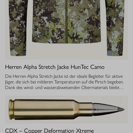
Herren Alpha Stretch Jacke HunTec Camo
Die Herren Alpha Stretch Jacke ist der ideale Begleiter für aktive
Jäger, die sich bei milderen Temperaturen auf die Pirsch begeben.
Dank des wind- und wasserabweisenden Obermaterials bleibt
man jederzeit geschützt, während die Jacke gleichzeitig extrem
leicht und dehnbar ist. Die geräuscharme Verarbeitung sorgt
dafür, dass Sie sich unbemerkt fortbewegen können. Die
luftdurchlässige Isolierung ermöglicht einen optimalen
Feuchtigkeitstransport, sodass Sie auch bei anstrengenden
Aktivitäten stets ein angenehmes Tragegefühl haben. Ob im
Sommer oder während der Übergangszeit, die Isolationsjacke
CDX – Copper Deformation Xtreme
bietet Ihnen die Flexibilität und den Komfort, den Sie bei Ihrer Jagd