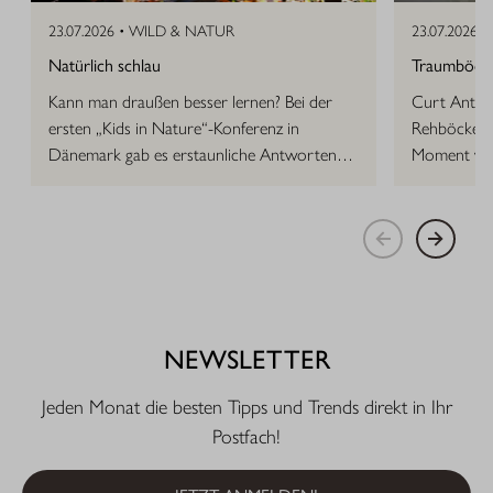
23.07.2026 •
WILD & NATUR
23.07.2026 •
Natürlich schlau
Traumböcke 
Kann man draußen besser lernen? Bei der
Curt Anton 
ersten „Kids in Nature“-Konferenz in
Rehböcke, d
Dänemark gab es erstaunliche Antworten
Moment vor
auf die Frage.
NEWSLETTER
Jeden Monat die besten Tipps und Trends direkt in Ihr
Postfach!