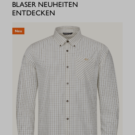
BLASER NEUHEITEN
ENTDECKEN
Neu
N