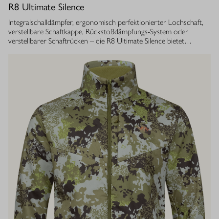
R8 Ultimate Silence
Integralschalldämpfer, ergonomisch perfektionierter Lochschaft,
verstellbare Schaftkappe, Rückstoßdämpfungs-System oder
verstellbarer Schaftrücken – die R8 Ultimate Silence bietet
zahlreiche modulare Ausstattungsoptionen. Sie lassen sich exakt
auf die eigenen Bedürfnisse abstimmen und tragen aktiv zum
besseren Treffen bei. Gleichzeitig ist ihre Konstruktion ganzheitlich
auf den Schutz des Gehörs von Jäger und Hund abgestimmt.
Immer, bei jedem Schuss. Dafür sorgt der Blaser
Integralschalldämpfer. Dank gleichmäßig über den gesamten Lauf
verteilter Masse, bietet die R8 Ultimate Silence die erstklassige
Balance und Führigkeit, die jedes R8 Modell auszeichnet. Die ­
Außenkontur von Lauf- und Schalldämpfermantel ist in
stufenlosem Bull-Barrel-Design gestaltet, das ihr sowohl ein
geringes Gewicht als auch ein ausgesprochen attraktives
Gesamtbild verleiht.