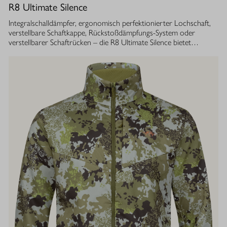
R8 Ultimate Silence
Integralschalldämpfer, ergonomisch perfektionierter Lochschaft,
verstellbare Schaftkappe, Rückstoßdämpfungs-System oder
verstellbarer Schaftrücken – die R8 Ultimate Silence bietet
zahlreiche modulare Ausstattungsoptionen. Sie lassen sich exakt
auf die eigenen Bedürfnisse abstimmen und tragen aktiv zum
besseren Treffen bei. Gleichzeitig ist ihre Konstruktion ganzheitlich
auf den Schutz des Gehörs von Jäger und Hund abgestimmt.
Immer, bei jedem Schuss. Dafür sorgt der Blaser
Integralschalldämpfer. Dank gleichmäßig über den gesamten Lauf
verteilter Masse, bietet die R8 Ultimate Silence die erstklassige
Balance und Führigkeit, die jedes R8 Modell auszeichnet. Die ­
Außenkontur von Lauf- und Schalldämpfermantel ist in
stufenlosem Bull-Barrel-Design gestaltet, das ihr sowohl ein
geringes Gewicht als auch ein ausgesprochen attraktives
Gesamtbild verleiht.