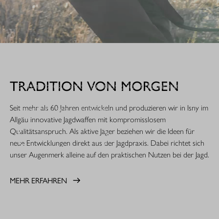
WHEN IT COUNTS.
TRADITION VON MORGEN
Extrem robust. Extrem zuverlässig: Sie ist die nächste
Evolutionsstufe einer Legende. Die R8 Professional 2.0 ist
Seit mehr als 60 Jahren entwickeln und produzieren wir in Isny im
gemacht für den rauen Jagdeinsatz.
Allgäu innovative Jagdwaffen mit kompromisslosem
Qualitätsanspruch. Als aktive Jäger beziehen wir die Ideen für
MEHR ERFAHREN
neue Entwicklungen direkt aus der Jagdpraxis. Dabei richtet sich
unser Augenmerk alleine auf den praktischen Nutzen bei der Jagd.
MEHR ERFAHREN