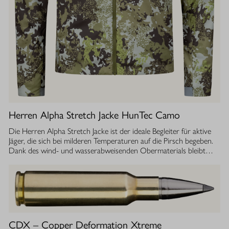
Herren Alpha Stretch Jacke HunTec Camo
Die Herren Alpha Stretch Jacke ist der ideale Begleiter für aktive
Jäger, die sich bei milderen Temperaturen auf die Pirsch begeben.
Dank des wind- und wasserabweisenden Obermaterials bleibt
man jederzeit geschützt, während die Jacke gleichzeitig extrem
leicht und dehnbar ist. Die geräuscharme Verarbeitung sorgt
dafür, dass Sie sich unbemerkt fortbewegen können. Die
luftdurchlässige Isolierung ermöglicht einen optimalen
Feuchtigkeitstransport, sodass Sie auch bei anstrengenden
Aktivitäten stets ein angenehmes Tragegefühl haben. Ob im
Sommer oder während der Übergangszeit, die Isolationsjacke
CDX – Copper Deformation Xtreme
bietet Ihnen die Flexibilität und den Komfort, den Sie bei Ihrer Jagd