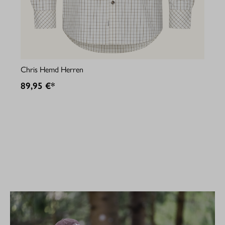
Jul
Chris Hemd Herren
89
89,95 €*