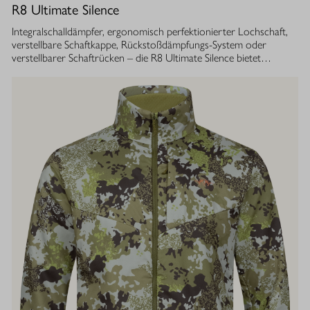
R8 Ultimate Silence
Integralschalldämpfer, ergonomisch perfektionierter Lochschaft,
verstellbare Schaftkappe, Rückstoßdämpfungs-System oder
verstellbarer Schaftrücken – die R8 Ultimate Silence bietet
zahlreiche modulare Ausstattungsoptionen. Sie lassen sich exakt
auf die eigenen Bedürfnisse abstimmen und tragen aktiv zum
besseren Treffen bei. Gleichzeitig ist ihre Konstruktion ganzheitlich
auf den Schutz des Gehörs von Jäger und Hund abgestimmt.
Immer, bei jedem Schuss. Dafür sorgt der Blaser
Integralschalldämpfer. Dank gleichmäßig über den gesamten Lauf
verteilter Masse, bietet die R8 Ultimate Silence die erstklassige
Balance und Führigkeit, die jedes R8 Modell auszeichnet. Die ­
Außenkontur von Lauf- und Schalldämpfermantel ist in
stufenlosem Bull-Barrel-Design gestaltet, das ihr sowohl ein
geringes Gewicht als auch ein ausgesprochen attraktives
Gesamtbild verleiht.