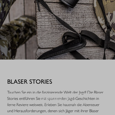
AUSRÜSTUNG FÜR IHREN JAGDERFOLG
Durchdachte Produkte aus der Praxis, hochwertige Jagdbekleidung,
funktionales Equipment und ausgewähltes Zubehör für Jagd, Alltag und
BLASER STORIES
Freizeit.
Tauchen Sie ein in die faszinierende Welt der Jagd! Die Blaser
MEHR ERFAHREN
Stories entführen Sie mit spannenden Jagd-Geschichten in
ferne Reviere weltweit. Erleben Sie hautnah die Abenteuer
und Herausforderungen, denen sich Jäger mit ihrer Blaser