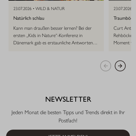
23.07.2026 •
WILD & NATUR
23.07.2026 •
Natürlich schlau
Traumböcke 
Kann man draußen besser lernen? Bei der
Curt Anton 
ersten „Kids in Nature“-Konferenz in
Rehböcke, d
Dänemark gab es erstaunliche Antworten
Moment vor
auf die Frage.
NEWSLETTER
Jeden Monat die besten Tipps und Trends direkt in Ihr
Postfach!