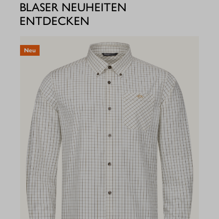
BLASER NEUHEITEN
ENTDECKEN
Neu
N