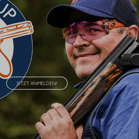
BLASER CUP 2026
Erleben Sie den Blaser Cup 2026 – eine exklusive Serie von
Wettkämpfen im Wurfscheibenschießen, die an vier
renommierten Standorten in Deutschland ausgetragen wird. Der
Blaser Cup bietet Schützen aller Klassen die Möglichkeit, ihre
Fähigkeiten im sportlichen Wettkampf unter Beweis zu stellen.
JETZT ANMELDEN!