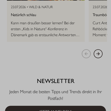
23.07.2026 •
WILD & NATUR
23.07.2026 •
Natürlich schlau
Traumböcke 
Kann man draußen besser lernen? Bei der
Curt Anton 
ersten „Kids in Nature“-Konferenz in
Rehböcke, d
Dänemark gab es erstaunliche Antworten
Moment vor
auf die Frage.
NEWSLETTER
Jeden Monat die besten Tipps und Trends direkt in Ihr
Postfach!