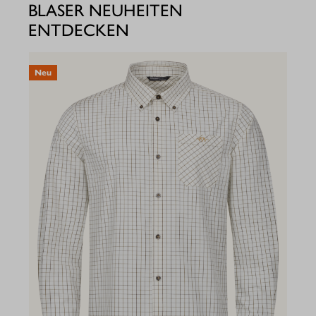
BLASER NEUHEITEN
ENTDECKEN
Neu
N