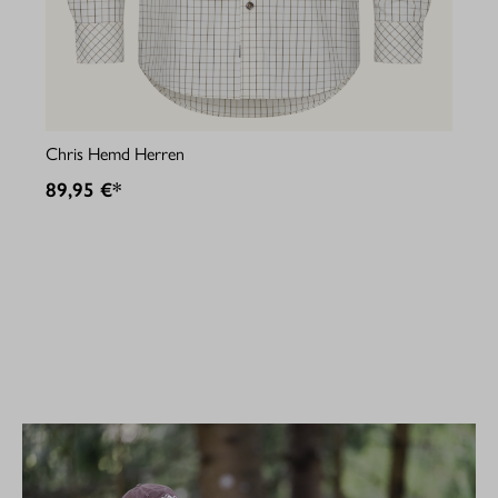
Jul
Chris Hemd Herren
89
89,95 €*