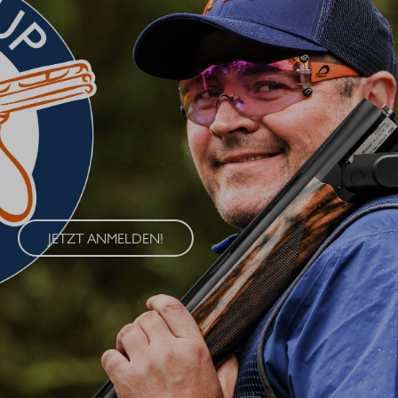
BLASER CUP 2026
Erleben Sie den Blaser Cup 2026 – eine exklusive Serie von
Wettkämpfen im Wurfscheibenschießen, die an vier
renommierten Standorten in Deutschland ausgetragen wird. Der
Blaser Cup bietet Schützen aller Klassen die Möglichkeit, ihre
Fähigkeiten im sportlichen Wettkampf unter Beweis zu stellen.
JETZT ANMELDEN!