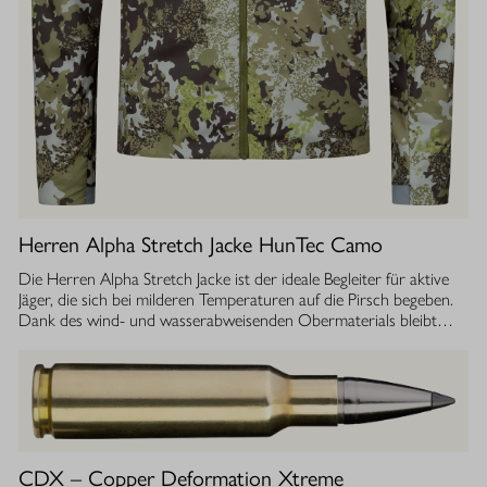
Herren Alpha Stretch Jacke HunTec Camo
Die Herren Alpha Stretch Jacke ist der ideale Begleiter für aktive
Jäger, die sich bei milderen Temperaturen auf die Pirsch begeben.
Dank des wind- und wasserabweisenden Obermaterials bleibt
man jederzeit geschützt, während die Jacke gleichzeitig extrem
leicht und dehnbar ist. Die geräuscharme Verarbeitung sorgt
dafür, dass Sie sich unbemerkt fortbewegen können. Die
luftdurchlässige Isolierung ermöglicht einen optimalen
Feuchtigkeitstransport, sodass Sie auch bei anstrengenden
Aktivitäten stets ein angenehmes Tragegefühl haben. Ob im
Sommer oder während der Übergangszeit, die Isolationsjacke
CDX – Copper Deformation Xtreme
bietet Ihnen die Flexibilität und den Komfort, den Sie bei Ihrer Jagd