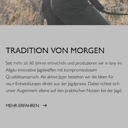
WHEN IT COUNTS.
TRADITION VON MORGEN
Extrem robust. Extrem zuverlässig: Sie ist die nächste
Evolutionsstufe einer Legende. Die R8 Professional 2.0 ist
Seit mehr als 60 Jahren entwickeln und produzieren wir in Isny im
gemacht für den rauen Jagdeinsatz.
Allgäu innovative Jagdwaffen mit kompromisslosem
Qualitätsanspruch. Als aktive Jäger beziehen wir die Ideen für
MEHR ERFAHREN
neue Entwicklungen direkt aus der Jagdpraxis. Dabei richtet sich
unser Augenmerk alleine auf den praktischen Nutzen bei der Jagd.
MEHR ERFAHREN