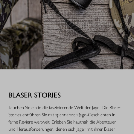
AUSRÜSTUNG FÜR IHREN JAGDERFOLG
Durchdachte Produkte aus der Praxis, hochwertige Jagdbekleidung,
funktionales Equipment und ausgewähltes Zubehör für Jagd, Alltag und
BLASER STORIES
Freizeit.
Tauchen Sie ein in die faszinierende Welt der Jagd! Die Blaser
MEHR ERFAHREN
Stories entführen Sie mit spannenden Jagd-Geschichten in
ferne Reviere weltweit. Erleben Sie hautnah die Abenteuer
und Herausforderungen, denen sich Jäger mit ihrer Blaser