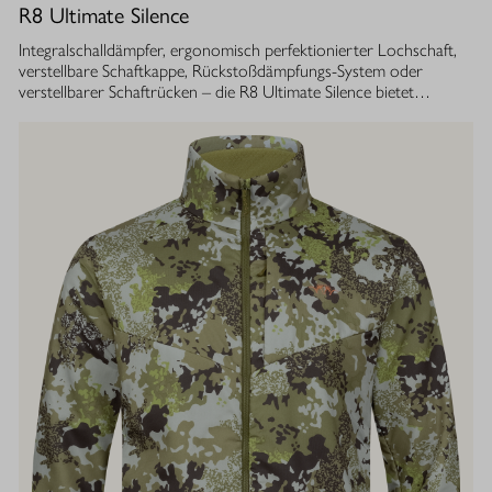
R8 Ultimate Silence
Integralschalldämpfer, ergonomisch perfektionierter Lochschaft,
verstellbare Schaftkappe, Rückstoßdämpfungs-System oder
verstellbarer Schaftrücken – die R8 Ultimate Silence bietet
zahlreiche modulare Ausstattungsoptionen. Sie lassen sich exakt
auf die eigenen Bedürfnisse abstimmen und tragen aktiv zum
besseren Treffen bei. Gleichzeitig ist ihre Konstruktion ganzheitlich
auf den Schutz des Gehörs von Jäger und Hund abgestimmt.
Immer, bei jedem Schuss. Dafür sorgt der Blaser
Integralschalldämpfer. Dank gleichmäßig über den gesamten Lauf
verteilter Masse, bietet die R8 Ultimate Silence die erstklassige
Balance und Führigkeit, die jedes R8 Modell auszeichnet. Die ­
Außenkontur von Lauf- und Schalldämpfermantel ist in
stufenlosem Bull-Barrel-Design gestaltet, das ihr sowohl ein
geringes Gewicht als auch ein ausgesprochen attraktives
Gesamtbild verleiht.