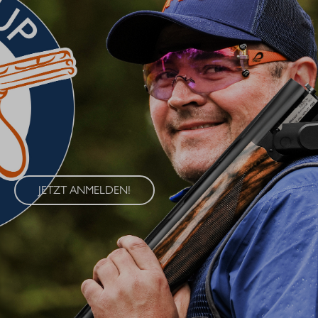
BLASER CUP 2026
Erleben Sie den Blaser Cup 2026 – eine exklusive Serie von
Wettkämpfen im Wurfscheibenschießen, die an vier
renommierten Standorten in Deutschland ausgetragen wird. Der
Blaser Cup bietet Schützen aller Klassen die Möglichkeit, ihre
Fähigkeiten im sportlichen Wettkampf unter Beweis zu stellen.
JETZT ANMELDEN!