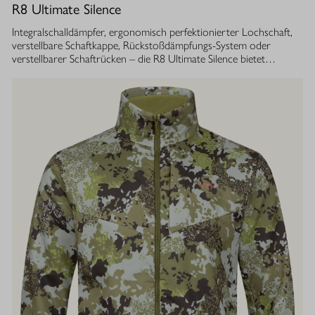
R8 Ultimate Silence
Integralschalldämpfer, ergonomisch perfektionierter Lochschaft,
verstellbare Schaftkappe, Rückstoßdämpfungs-System oder
verstellbarer Schaftrücken – die R8 Ultimate Silence bietet
zahlreiche modulare Ausstattungsoptionen. Sie lassen sich exakt
auf die eigenen Bedürfnisse abstimmen und tragen aktiv zum
besseren Treffen bei. Gleichzeitig ist ihre Konstruktion ganzheitlich
auf den Schutz des Gehörs von Jäger und Hund abgestimmt.
Immer, bei jedem Schuss. Dafür sorgt der Blaser
Integralschalldämpfer. Dank gleichmäßig über den gesamten Lauf
verteilter Masse, bietet die R8 Ultimate Silence die erstklassige
Balance und Führigkeit, die jedes R8 Modell auszeichnet. Die ­
Außenkontur von Lauf- und Schalldämpfermantel ist in
stufenlosem Bull-Barrel-Design gestaltet, das ihr sowohl ein
geringes Gewicht als auch ein ausgesprochen attraktives
Gesamtbild verleiht.