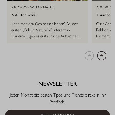
23.07.2026 •
WILD & NATUR
23.07.2026 •
Natürlich schlau
Traumböcke 
Kann man draußen besser lernen? Bei der
Curt Anton 
ersten „Kids in Nature“-Konferenz in
Rehböcke, d
Dänemark gab es erstaunliche Antworten
Moment vor
auf die Frage.
NEWSLETTER
Jeden Monat die besten Tipps und Trends direkt in Ihr
Postfach!