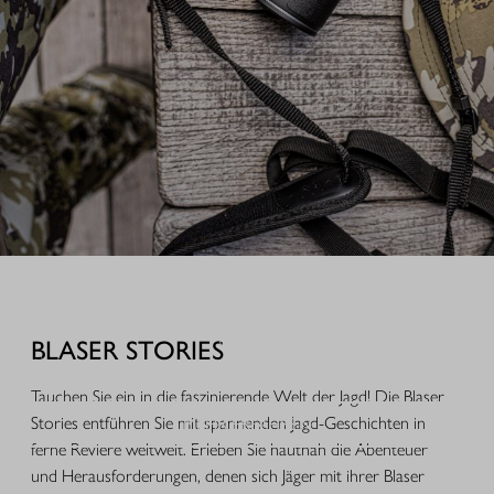
AUSRÜSTUNG FÜR IHREN JAGDERFOLG
Durchdachte Produkte aus der Praxis, hochwertige Jagdbekleidung,
funktionales Equipment und ausgewähltes Zubehör für Jagd, Alltag und
BLASER STORIES
Freizeit.
Tauchen Sie ein in die faszinierende Welt der Jagd! Die Blaser
Stories entführen Sie mit spannenden Jagd-Geschichten in
MEHR ERFAHREN
ferne Reviere weltweit. Erleben Sie hautnah die Abenteuer
und Herausforderungen, denen sich Jäger mit ihrer Blaser