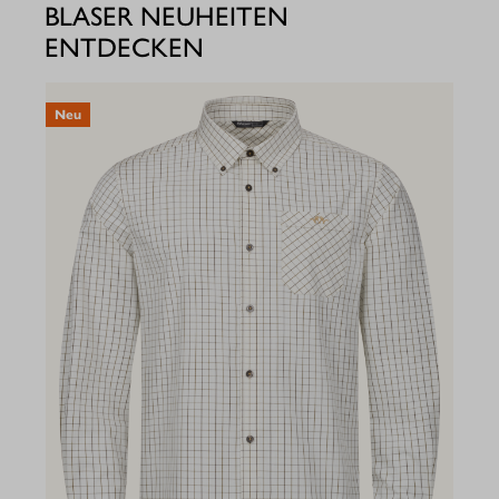
BLASER NEUHEITEN
ENTDECKEN
Neu
N