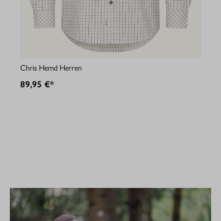
Jul
Chris Hemd Herren
89
89,95 €*