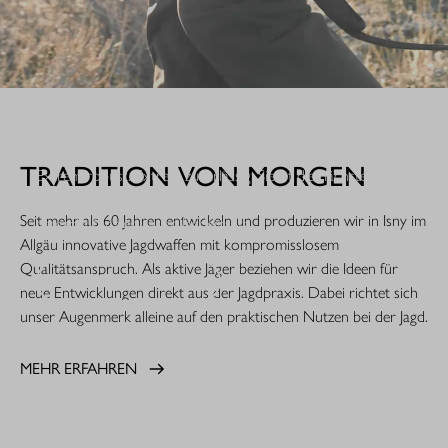
WHEN IT COUNTS.
TRADITION VON MORGEN
Extrem robust. Extrem zuverlässig: Sie ist die nächste
Evolutionsstufe einer Legende. Die R8 Professional 2.0 ist
Seit mehr als 60 Jahren entwickeln und produzieren wir in Isny im
gemacht für den rauen Jagdeinsatz.
Allgäu innovative Jagdwaffen mit kompromisslosem
Qualitätsanspruch. Als aktive Jäger beziehen wir die Ideen für
MEHR ERFAHREN
neue Entwicklungen direkt aus der Jagdpraxis. Dabei richtet sich
unser Augenmerk alleine auf den praktischen Nutzen bei der Jagd.
MEHR ERFAHREN