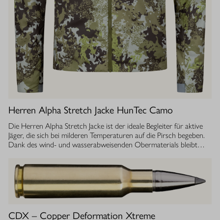
Herren Alpha Stretch Jacke HunTec Camo
Die Herren Alpha Stretch Jacke ist der ideale Begleiter für aktive
Jäger, die sich bei milderen Temperaturen auf die Pirsch begeben.
Dank des wind- und wasserabweisenden Obermaterials bleibt
man jederzeit geschützt, während die Jacke gleichzeitig extrem
leicht und dehnbar ist. Die geräuscharme Verarbeitung sorgt
dafür, dass Sie sich unbemerkt fortbewegen können. Die
luftdurchlässige Isolierung ermöglicht einen optimalen
Feuchtigkeitstransport, sodass Sie auch bei anstrengenden
Aktivitäten stets ein angenehmes Tragegefühl haben. Ob im
Sommer oder während der Übergangszeit, die Isolationsjacke
CDX – Copper Deformation Xtreme
bietet Ihnen die Flexibilität und den Komfort, den Sie bei Ihrer Jagd