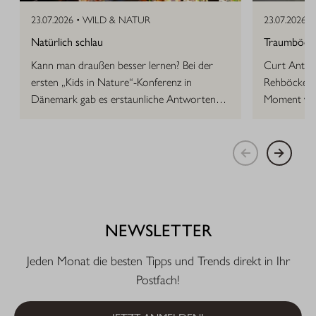
23.07.2026 •
WILD & NATUR
23.07.2026 •
Natürlich schlau
Traumböcke 
Kann man draußen besser lernen? Bei der
Curt Anton 
ersten „Kids in Nature“-Konferenz in
Rehböcke, d
Dänemark gab es erstaunliche Antworten
Moment vor
auf die Frage.
NEWSLETTER
Jeden Monat die besten Tipps und Trends direkt in Ihr
Postfach!