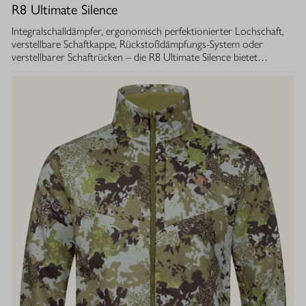
R8 Ultimate Silence
Integralschalldämpfer, ergonomisch perfektionierter Lochschaft,
verstellbare Schaftkappe, Rückstoßdämpfungs-System oder
verstellbarer Schaftrücken – die R8 Ultimate Silence bietet
zahlreiche modulare Ausstattungsoptionen. Sie lassen sich exakt
auf die eigenen Bedürfnisse abstimmen und tragen aktiv zum
besseren Treffen bei. Gleichzeitig ist ihre Konstruktion ganzheitlich
auf den Schutz des Gehörs von Jäger und Hund abgestimmt.
Immer, bei jedem Schuss. Dafür sorgt der Blaser
Integralschalldämpfer. Dank gleichmäßig über den gesamten Lauf
verteilter Masse, bietet die R8 Ultimate Silence die erstklassige
Balance und Führigkeit, die jedes R8 Modell auszeichnet. Die ­
Außenkontur von Lauf- und Schalldämpfermantel ist in
stufenlosem Bull-Barrel-Design gestaltet, das ihr sowohl ein
geringes Gewicht als auch ein ausgesprochen attraktives
Gesamtbild verleiht.