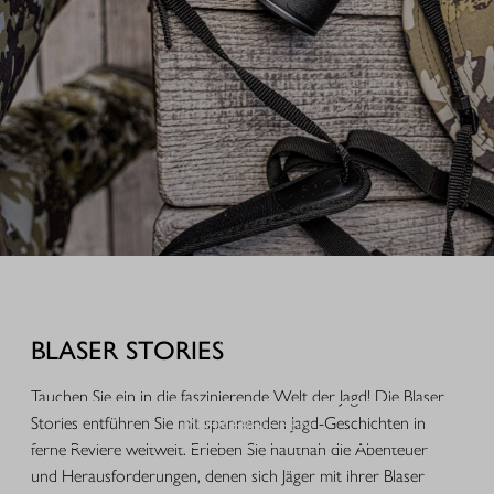
AUSRÜSTUNG FÜR IHREN JAGDERFOLG
Durchdachte Produkte aus der Praxis, hochwertige Jagdbekleidung,
funktionales Equipment und ausgewähltes Zubehör für Jagd, Alltag und
BLASER STORIES
Freizeit.
Tauchen Sie ein in die faszinierende Welt der Jagd! Die Blaser
MEHR ERFAHREN
Stories entführen Sie mit spannenden Jagd-Geschichten in
ferne Reviere weltweit. Erleben Sie hautnah die Abenteuer
und Herausforderungen, denen sich Jäger mit ihrer Blaser