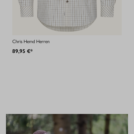
Jul
Chris Hemd Herren
89
89,95 €*