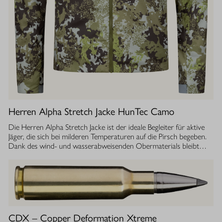
Herren Alpha Stretch Jacke HunTec Camo
Die Herren Alpha Stretch Jacke ist der ideale Begleiter für aktive
Jäger, die sich bei milderen Temperaturen auf die Pirsch begeben.
Dank des wind- und wasserabweisenden Obermaterials bleibt
man jederzeit geschützt, während die Jacke gleichzeitig extrem
leicht und dehnbar ist. Die geräuscharme Verarbeitung sorgt
dafür, dass Sie sich unbemerkt fortbewegen können. Die
luftdurchlässige Isolierung ermöglicht einen optimalen
Feuchtigkeitstransport, sodass Sie auch bei anstrengenden
Aktivitäten stets ein angenehmes Tragegefühl haben. Ob im
Sommer oder während der Übergangszeit, die Isolationsjacke
CDX – Copper Deformation Xtreme
bietet Ihnen die Flexibilität und den Komfort, den Sie bei Ihrer Jagd