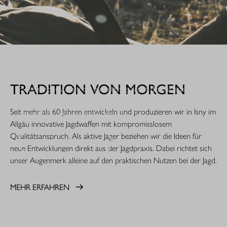
WHEN IT COUNTS.
TRADITION VON MORGEN
Extrem robust. Extrem zuverlässig: Sie ist die nächste
Evolutionsstufe einer Legende. Die R8 Professional 2.0 ist
Seit mehr als 60 Jahren entwickeln und produzieren wir in Isny im
gemacht für den rauen Jagdeinsatz.
Allgäu innovative Jagdwaffen mit kompromisslosem
Qualitätsanspruch. Als aktive Jäger beziehen wir die Ideen für
MEHR ERFAHREN
neue Entwicklungen direkt aus der Jagdpraxis. Dabei richtet sich
unser Augenmerk alleine auf den praktischen Nutzen bei der Jagd.
MEHR ERFAHREN