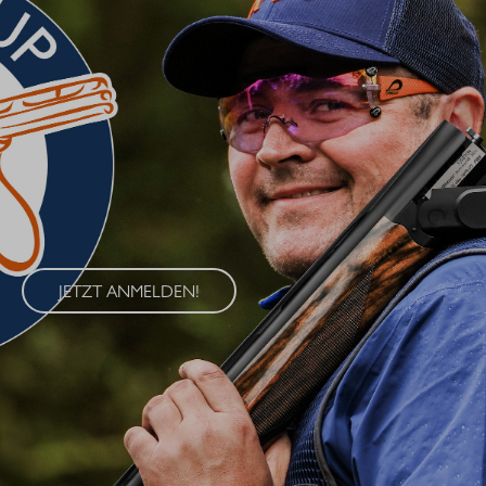
BLASER CUP 2026
Erleben Sie den Blaser Cup 2026 – eine exklusive Serie von
Wettkämpfen im Wurfscheibenschießen, die an vier
renommierten Standorten in Deutschland ausgetragen wird. Der
Blaser Cup bietet Schützen aller Klassen die Möglichkeit, ihre
Fähigkeiten im sportlichen Wettkampf unter Beweis zu stellen.
JETZT ANMELDEN!