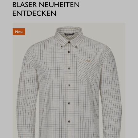
BLASER NEUHEITEN
ENTDECKEN
Neu
N