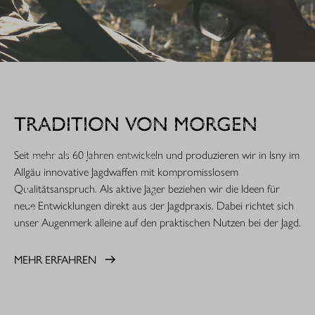
WHEN IT COUNTS.
TRADITION VON MORGEN
Extrem robust. Extrem zuverlässig: Sie ist die nächste
Evolutionsstufe einer Legende. Die R8 Professional 2.0 ist
Seit mehr als 60 Jahren entwickeln und produzieren wir in Isny im
gemacht für den rauen Jagdeinsatz.
Allgäu innovative Jagdwaffen mit kompromisslosem
Qualitätsanspruch. Als aktive Jäger beziehen wir die Ideen für
MEHR ERFAHREN
neue Entwicklungen direkt aus der Jagdpraxis. Dabei richtet sich
unser Augenmerk alleine auf den praktischen Nutzen bei der Jagd.
MEHR ERFAHREN