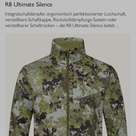
R8 Ultimate Silence
Integralschalldämpfer, ergonomisch perfektionierter Lochschaft,
verstellbare Schaftkappe, Rückstoßdämpfungs-System oder
verstellbarer Schaftrücken – die R8 Ultimate Silence bietet
zahlreiche modulare Ausstattungsoptionen. Sie lassen sich exakt
auf die eigenen Bedürfnisse abstimmen und tragen aktiv zum
besseren Treffen bei. Gleichzeitig ist ihre Konstruktion ganzheitlich
auf den Schutz des Gehörs von Jäger und Hund abgestimmt.
Immer, bei jedem Schuss. Dafür sorgt der Blaser
Integralschalldämpfer. Dank gleichmäßig über den gesamten Lauf
verteilter Masse, bietet die R8 Ultimate Silence die erstklassige
Balance und Führigkeit, die jedes R8 Modell auszeichnet. Die ­
Außenkontur von Lauf- und Schalldämpfermantel ist in
stufenlosem Bull-Barrel-Design gestaltet, das ihr sowohl ein
geringes Gewicht als auch ein ausgesprochen attraktives
Gesamtbild verleiht.