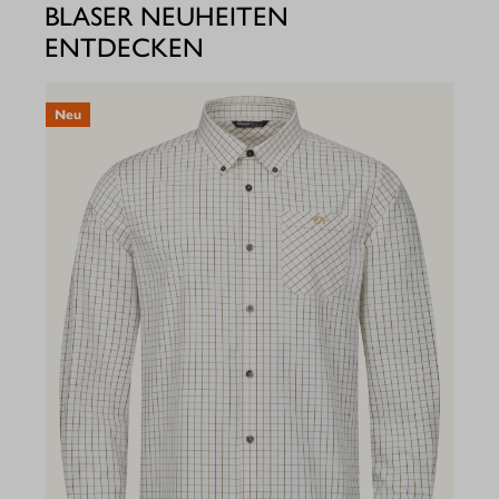
BLASER NEUHEITEN
ENTDECKEN
Neu
N