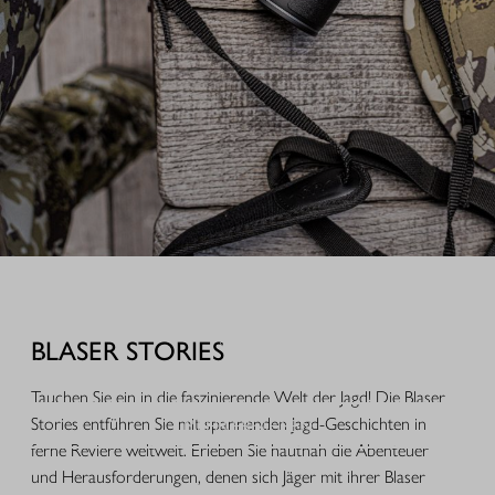
AUSRÜSTUNG FÜR IHREN JAGDERFOLG
Durchdachte Produkte aus der Praxis, hochwertige Jagdbekleidung,
funktionales Equipment und ausgewähltes Zubehör für Jagd, Alltag und
BLASER STORIES
Freizeit.
Tauchen Sie ein in die faszinierende Welt der Jagd! Die Blaser
MEHR ERFAHREN
Stories entführen Sie mit spannenden Jagd-Geschichten in
ferne Reviere weltweit. Erleben Sie hautnah die Abenteuer
und Herausforderungen, denen sich Jäger mit ihrer Blaser