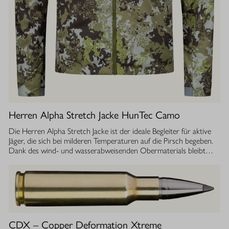
Herren Alpha Stretch Jacke HunTec Camo
Die Herren Alpha Stretch Jacke ist der ideale Begleiter für aktive
Jäger, die sich bei milderen Temperaturen auf die Pirsch begeben.
Dank des wind- und wasserabweisenden Obermaterials bleibt
man jederzeit geschützt, während die Jacke gleichzeitig extrem
leicht und dehnbar ist. Die geräuscharme Verarbeitung sorgt
dafür, dass Sie sich unbemerkt fortbewegen können. Die
luftdurchlässige Isolierung ermöglicht einen optimalen
Feuchtigkeitstransport, sodass Sie auch bei anstrengenden
Aktivitäten stets ein angenehmes Tragegefühl haben. Ob im
Sommer oder während der Übergangszeit, die Isolationsjacke
CDX – Copper Deformation Xtreme
bietet Ihnen die Flexibilität und den Komfort, den Sie bei Ihrer Jagd