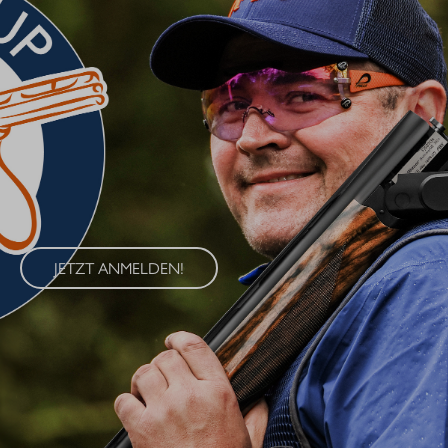
BLASER CUP 2026
Erleben Sie den Blaser Cup 2026 – eine exklusive Serie von
Wettkämpfen im Wurfscheibenschießen, die an vier
renommierten Standorten in Deutschland ausgetragen wird. Der
Blaser Cup bietet Schützen aller Klassen die Möglichkeit, ihre
Fähigkeiten im sportlichen Wettkampf unter Beweis zu stellen.
JETZT ANMELDEN!