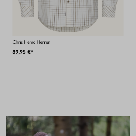
Jul
Chris Hemd Herren
89
89,95 €*