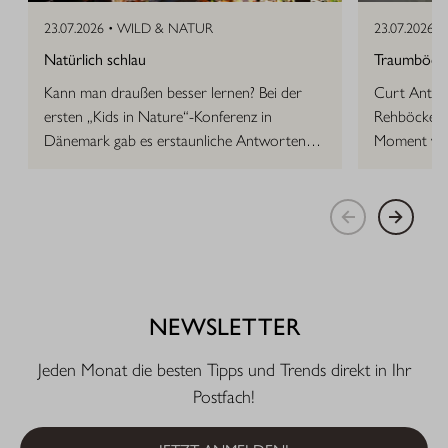
23.07.2026 •
WILD & NATUR
23.07.2026 •
Natürlich schlau
Traumböcke 
Kann man draußen besser lernen? Bei der
Curt Anton 
ersten „Kids in Nature“-Konferenz in
Rehböcke, d
Dänemark gab es erstaunliche Antworten
Moment vor
auf die Frage.
NEWSLETTER
Jeden Monat die besten Tipps und Trends direkt in Ihr
Postfach!