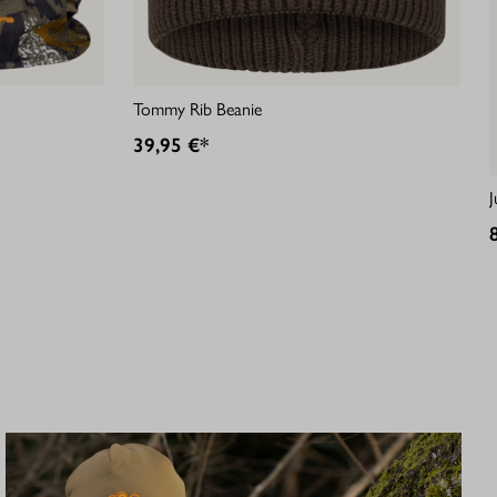
Tommy Rib Beanie
39,95 €*
J