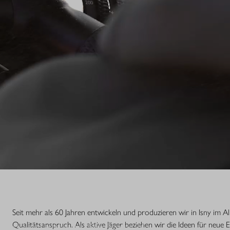
S.
Seit mehr als 60 Jahren entwickeln und produzieren wir in Isny im 
Qualitätsanspruch. Als aktive Jäger beziehen wir die Ideen für neue 
nsstufe einer Legende. Die R8 Professional 2.0 ist