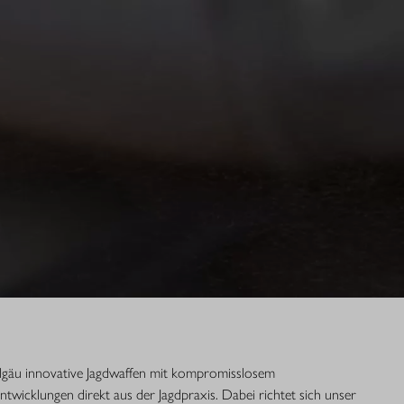
Allgäu innovative Jagdwaffen mit kompromisslosem
Entwicklungen direkt aus der Jagdpraxis. Dabei richtet sich unser