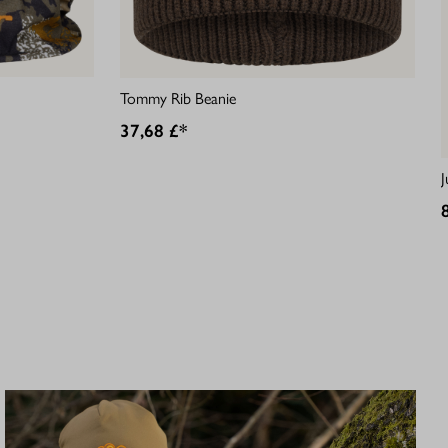
Tommy Rib Beanie
37,68 £*
J