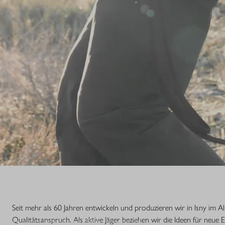
S.
Seit mehr als 60 Jahren entwickeln und produzieren wir in Isny im 
Qualitätsanspruch. Als aktive Jäger beziehen wir die Ideen für neue 
nsstufe einer Legende. Die R8 Professional 2.0 ist