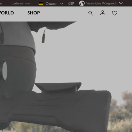
es
Unternehmen
Vereinigtes Königreich
Deutsch
GBP
WORLD
SHOP