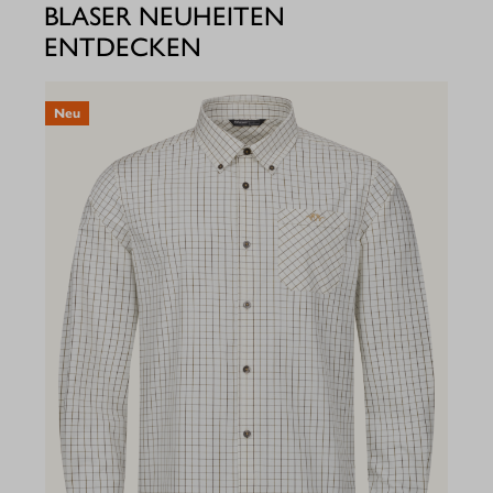
BLASER NEUHEITEN
ENTDECKEN
Neu
N