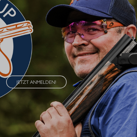
BLASER CUP 2026
Erleben Sie den Blaser Cup 2026 – eine exklusive Serie von
Wettkämpfen im Wurfscheibenschießen, die an vier
renommierten Standorten in Deutschland ausgetragen wird. Der
Blaser Cup bietet Schützen aller Klassen die Möglichkeit, ihre
Fähigkeiten im sportlichen Wettkampf unter Beweis zu stellen.
JETZT ANMELDEN!