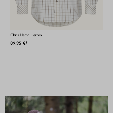
Jul
Chris Hemd Herren
89
89,95 €*