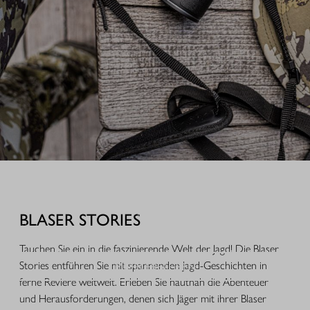
AUSRÜSTUNG FÜR IHREN JAGDERFOLG
Durchdachte Produkte aus der Praxis, hochwertige Jagdbekleidung,
funktionales Equipment und ausgewähltes Zubehör für Jagd, Alltag und
BLASER STORIES
Freizeit.
Tauchen Sie ein in die faszinierende Welt der Jagd! Die Blaser
MEHR ERFAHREN
Stories entführen Sie mit spannenden Jagd-Geschichten in
ferne Reviere weltweit. Erleben Sie hautnah die Abenteuer
und Herausforderungen, denen sich Jäger mit ihrer Blaser