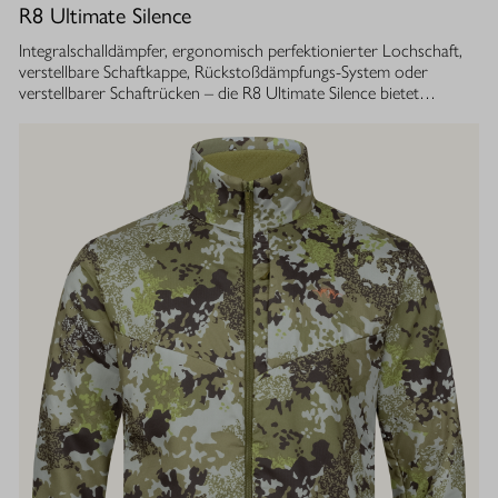
R8 Ultimate Silence
Integralschalldämpfer, ergonomisch perfektionierter Lochschaft,
verstellbare Schaftkappe, Rückstoßdämpfungs-System oder
verstellbarer Schaftrücken – die R8 Ultimate Silence bietet
zahlreiche modulare Ausstattungsoptionen. Sie lassen sich exakt
auf die eigenen Bedürfnisse abstimmen und tragen aktiv zum
besseren Treffen bei. Gleichzeitig ist ihre Konstruktion ganzheitlich
auf den Schutz des Gehörs von Jäger und Hund abgestimmt.
Immer, bei jedem Schuss. Dafür sorgt der Blaser
Integralschalldämpfer. Dank gleichmäßig über den gesamten Lauf
verteilter Masse, bietet die R8 Ultimate Silence die erstklassige
Balance und Führigkeit, die jedes R8 Modell auszeichnet. Die ­
Außenkontur von Lauf- und Schalldämpfermantel ist in
stufenlosem Bull-Barrel-Design gestaltet, das ihr sowohl ein
geringes Gewicht als auch ein ausgesprochen attraktives
Gesamtbild verleiht.