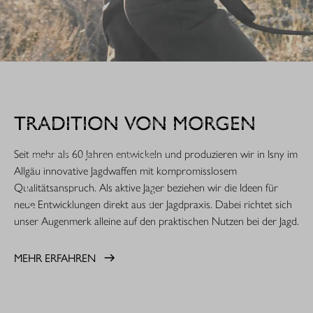
WHEN IT COUNTS.
TRADITION VON MORGEN
Extrem robust. Extrem zuverlässig: Sie ist die nächste
Evolutionsstufe einer Legende. Die R8 Professional 2.0 ist
Seit mehr als 60 Jahren entwickeln und produzieren wir in Isny im
gemacht für den rauen Jagdeinsatz.
Allgäu innovative Jagdwaffen mit kompromisslosem
Qualitätsanspruch. Als aktive Jäger beziehen wir die Ideen für
MEHR ERFAHREN
neue Entwicklungen direkt aus der Jagdpraxis. Dabei richtet sich
unser Augenmerk alleine auf den praktischen Nutzen bei der Jagd.
MEHR ERFAHREN