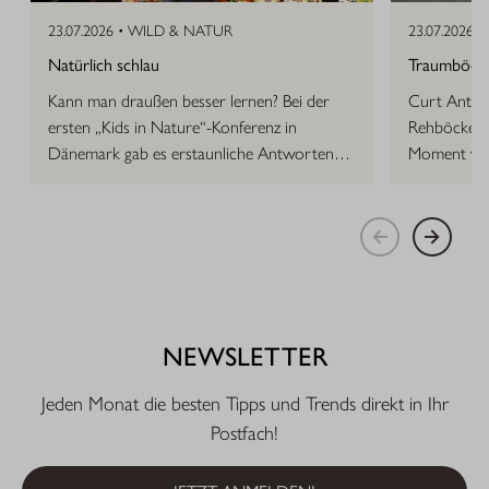
23.07.2026 •
WILD & NATUR
23.07.2026 •
Natürlich schlau
Traumböcke 
Kann man draußen besser lernen? Bei der
Curt Anton 
ersten „Kids in Nature“-Konferenz in
Rehböcke, d
Dänemark gab es erstaunliche Antworten
Moment vor
auf die Frage.
NEWSLETTER
Jeden Monat die besten Tipps und Trends direkt in Ihr
Postfach!