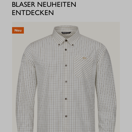
BLASER NEUHEITEN
ENTDECKEN
Neu
N