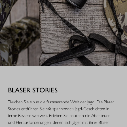
AUSRÜSTUNG FÜR IHREN JAGDERFOLG
Durchdachte Produkte aus der Praxis, hochwertige Jagdbekleidung,
funktionales Equipment und ausgewähltes Zubehör für Jagd, Alltag und
BLASER STORIES
Freizeit.
Tauchen Sie ein in die faszinierende Welt der Jagd! Die Blaser
MEHR ERFAHREN
Stories entführen Sie mit spannenden Jagd-Geschichten in
ferne Reviere weltweit. Erleben Sie hautnah die Abenteuer
und Herausforderungen, denen sich Jäger mit ihrer Blaser