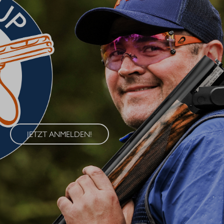
BLASER CUP 2026
Erleben Sie den Blaser Cup 2026 – eine exklusive Serie von
Wettkämpfen im Wurfscheibenschießen, die an vier
renommierten Standorten in Deutschland ausgetragen wird. Der
Blaser Cup bietet Schützen aller Klassen die Möglichkeit, ihre
Fähigkeiten im sportlichen Wettkampf unter Beweis zu stellen.
JETZT ANMELDEN!