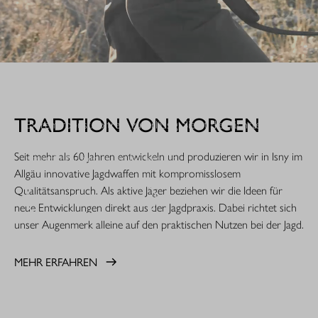
WHEN IT COUNTS.
TRADITION VON MORGEN
Extrem robust. Extrem zuverlässig: Sie ist die nächste
Evolutionsstufe einer Legende. Die R8 Professional 2.0 ist
Seit mehr als 60 Jahren entwickeln und produzieren wir in Isny im
gemacht für den rauen Jagdeinsatz.
Allgäu innovative Jagdwaffen mit kompromisslosem
Qualitätsanspruch. Als aktive Jäger beziehen wir die Ideen für
MEHR ERFAHREN
neue Entwicklungen direkt aus der Jagdpraxis. Dabei richtet sich
unser Augenmerk alleine auf den praktischen Nutzen bei der Jagd.
MEHR ERFAHREN