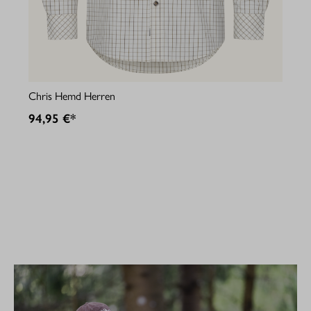
Jul
Chris Hemd Herren
94
94,95 €*