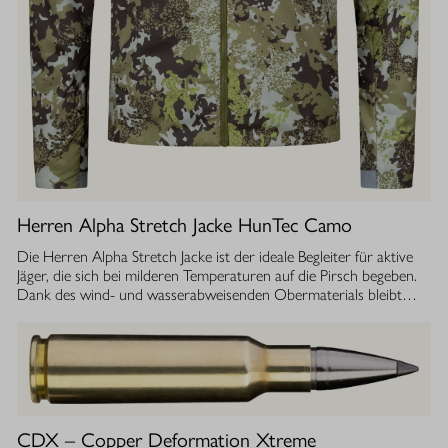
Herren Alpha Stretch Jacke HunTec Camo
Die Herren Alpha Stretch Jacke ist der ideale Begleiter für aktive
Jäger, die sich bei milderen Temperaturen auf die Pirsch begeben.
Dank des wind- und wasserabweisenden Obermaterials bleibt
man jederzeit geschützt, während die Jacke gleichzeitig extrem
leicht und dehnbar ist. Die geräuscharme Verarbeitung sorgt
dafür, dass Sie sich unbemerkt fortbewegen können. Die
luftdurchlässige Isolierung ermöglicht einen optimalen
Feuchtigkeitstransport, sodass Sie auch bei anstrengenden
Aktivitäten stets ein angenehmes Tragegefühl haben. Ob im
Sommer oder während der Übergangszeit, die Isolationsjacke
CDX – Copper Deformation Xtreme
bietet Ihnen die Flexibilität und den Komfort, den Sie bei Ihrer Jagd