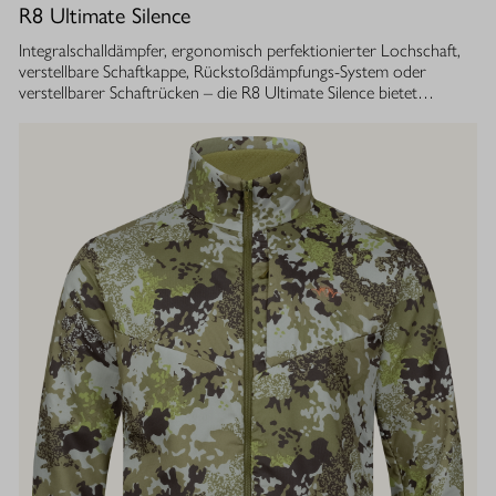
R8 Ultimate Silence
Integralschalldämpfer, ergonomisch perfektionierter Lochschaft,
verstellbare Schaftkappe, Rückstoßdämpfungs-System oder
verstellbarer Schaftrücken – die R8 Ultimate Silence bietet
zahlreiche modulare Ausstattungsoptionen. Sie lassen sich exakt
auf die eigenen Bedürfnisse abstimmen und tragen aktiv zum
besseren Treffen bei. Gleichzeitig ist ihre Konstruktion ganzheitlich
auf den Schutz des Gehörs von Jäger und Hund abgestimmt.
Immer, bei jedem Schuss. Dafür sorgt der Blaser
Integralschalldämpfer. Dank gleichmäßig über den gesamten Lauf
verteilter Masse, bietet die R8 Ultimate Silence die erstklassige
Balance und Führigkeit, die jedes R8 Modell auszeichnet. Die ­
Außenkontur von Lauf- und Schalldämpfermantel ist in
stufenlosem Bull-Barrel-Design gestaltet, das ihr sowohl ein
geringes Gewicht als auch ein ausgesprochen attraktives
Gesamtbild verleiht.