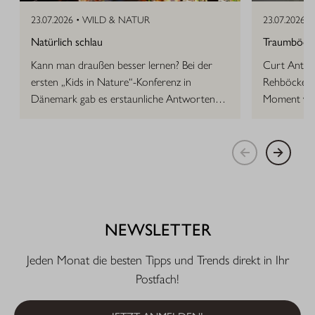
23.07.2026 •
WILD & NATUR
23.07.2026 •
Natürlich schlau
Traumböcke 
Kann man draußen besser lernen? Bei der
Curt Anton 
ersten „Kids in Nature“-Konferenz in
Rehböcke, d
Dänemark gab es erstaunliche Antworten
Moment vor
auf die Frage.
NEWSLETTER
Jeden Monat die besten Tipps und Trends direkt in Ihr
Postfach!