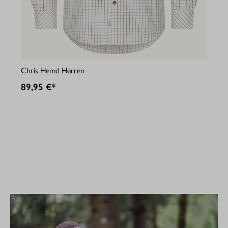
Jul
Chris Hemd Herren
89
89,95 €*