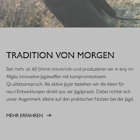
WHEN IT COUNTS.
TRADITION VON MORGEN
Extrem robust. Extrem zuverlässig: Sie ist die nächste
Evolutionsstufe einer Legende. Die R8 Professional 2.0 ist
Seit mehr als 60 Jahren entwickeln und produzieren wir in Isny im
gemacht für den rauen Jagdeinsatz.
Allgäu innovative Jagdwaffen mit kompromisslosem
Qualitätsanspruch. Als aktive Jäger beziehen wir die Ideen für
MEHR ERFAHREN
neue Entwicklungen direkt aus der Jagdpraxis. Dabei richtet sich
unser Augenmerk alleine auf den praktischen Nutzen bei der Jagd.
MEHR ERFAHREN