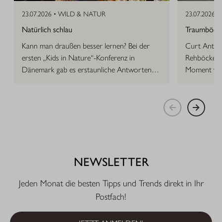
23.07.2026 •
WILD & NATUR
23.07.2026 •
Natürlich schlau
Traumböcke 
Kann man draußen besser lernen? Bei der
Curt Anton 
ersten „Kids in Nature“-Konferenz in
Rehböcke, d
Dänemark gab es erstaunliche Antworten
Moment vor
auf die Frage.
NEWSLETTER
Jeden Monat die besten Tipps und Trends direkt in Ihr
Postfach!