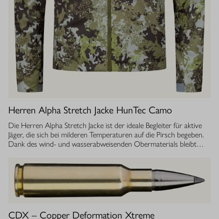
Herren Alpha Stretch Jacke HunTec Camo
Die Herren Alpha Stretch Jacke ist der ideale Begleiter für aktive
Jäger, die sich bei milderen Temperaturen auf die Pirsch begeben.
Dank des wind- und wasserabweisenden Obermaterials bleibt
man jederzeit geschützt, während die Jacke gleichzeitig extrem
leicht und dehnbar ist. Die geräuscharme Verarbeitung sorgt
dafür, dass Sie sich unbemerkt fortbewegen können. Die
luftdurchlässige Isolierung ermöglicht einen optimalen
Feuchtigkeitstransport, sodass Sie auch bei anstrengenden
Aktivitäten stets ein angenehmes Tragegefühl haben. Ob im
Sommer oder während der Übergangszeit, die Isolationsjacke
CDX – Copper Deformation Xtreme
bietet Ihnen die Flexibilität und den Komfort, den Sie bei Ihrer Jagd