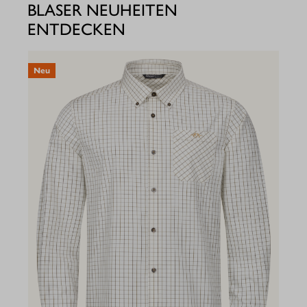
BLASER NEUHEITEN
ENTDECKEN
Neu
N