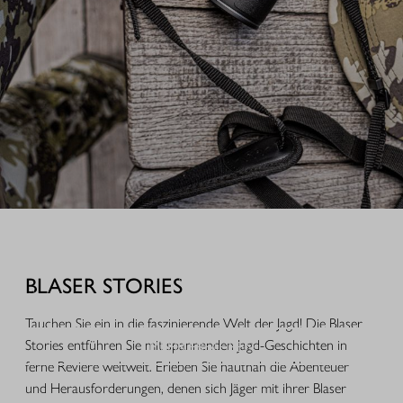
AUSRÜSTUNG FÜR IHREN JAGDERFOLG
Durchdachte Produkte aus der Praxis, hochwertige Jagdbekleidung,
funktionales Equipment und ausgewähltes Zubehör für Jagd, Alltag und
BLASER STORIES
Freizeit.
Tauchen Sie ein in die faszinierende Welt der Jagd! Die Blaser
MEHR ERFAHREN
Stories entführen Sie mit spannenden Jagd-Geschichten in
ferne Reviere weltweit. Erleben Sie hautnah die Abenteuer
und Herausforderungen, denen sich Jäger mit ihrer Blaser