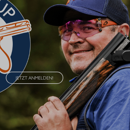
BLASER CUP 2026
Erleben Sie den Blaser Cup 2026 – eine exklusive Serie von
Wettkämpfen im Wurfscheibenschießen, die an vier
renommierten Standorten in Deutschland ausgetragen wird. Der
Blaser Cup bietet Schützen aller Klassen die Möglichkeit, ihre
Fähigkeiten im sportlichen Wettkampf unter Beweis zu stellen.
JETZT ANMELDEN!