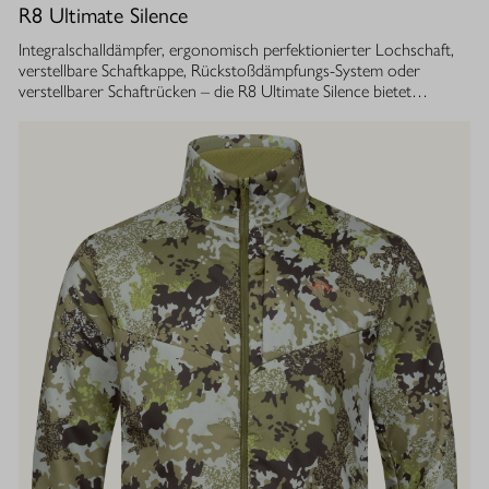
R8 Ultimate Silence
Integralschalldämpfer, ergonomisch perfektionierter Lochschaft,
verstellbare Schaftkappe, Rückstoßdämpfungs-System oder
verstellbarer Schaftrücken – die R8 Ultimate Silence bietet
zahlreiche modulare Ausstattungsoptionen. Sie lassen sich exakt
auf die eigenen Bedürfnisse abstimmen und tragen aktiv zum
besseren Treffen bei. Gleichzeitig ist ihre Konstruktion ganzheitlich
auf den Schutz des Gehörs von Jäger und Hund abgestimmt.
Immer, bei jedem Schuss. Dafür sorgt der Blaser
Integralschalldämpfer. Dank gleichmäßig über den gesamten Lauf
verteilter Masse, bietet die R8 Ultimate Silence die erstklassige
Balance und Führigkeit, die jedes R8 Modell auszeichnet. Die ­
Außenkontur von Lauf- und Schalldämpfermantel ist in
stufenlosem Bull-Barrel-Design gestaltet, das ihr sowohl ein
geringes Gewicht als auch ein ausgesprochen attraktives
Gesamtbild verleiht.