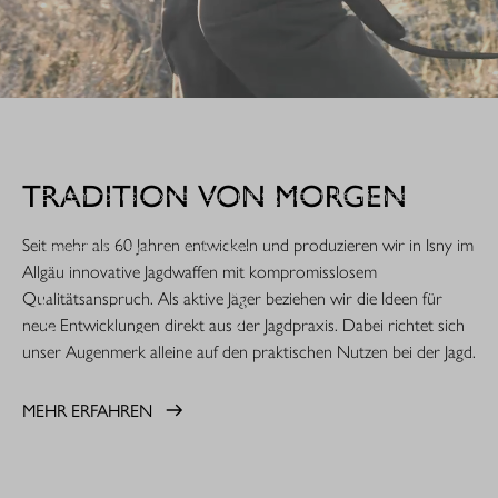
WHEN IT COUNTS.
TRADITION VON MORGEN
Extrem robust. Extrem zuverlässig: Sie ist die nächste
Evolutionsstufe einer Legende. Die R8 Professional 2.0 ist
Seit mehr als 60 Jahren entwickeln und produzieren wir in Isny im
gemacht für den rauen Jagdeinsatz.
Allgäu innovative Jagdwaffen mit kompromisslosem
Qualitätsanspruch. Als aktive Jäger beziehen wir die Ideen für
MEHR ERFAHREN
neue Entwicklungen direkt aus der Jagdpraxis. Dabei richtet sich
unser Augenmerk alleine auf den praktischen Nutzen bei der Jagd.
MEHR ERFAHREN