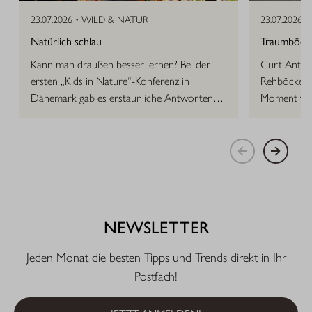
23.07.2026 •
WILD & NATUR
23.07.2026 •
Natürlich schlau
Traumböcke 
Kann man draußen besser lernen? Bei der
Curt Anton 
ersten „Kids in Nature“-Konferenz in
Rehböcke, d
Dänemark gab es erstaunliche Antworten
Moment vor
auf die Frage.
NEWSLETTER
Jeden Monat die besten Tipps und Trends direkt in Ihr
Postfach!