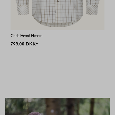
Jul
Chris Hemd Herren
79
799,00 DKK*