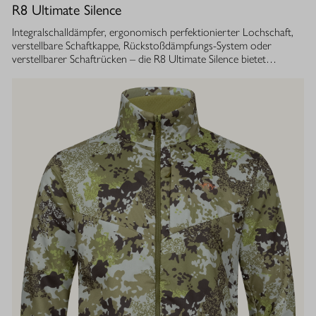
R8 Ultimate Silence
Integralschalldämpfer, ergonomisch perfektionierter Lochschaft,
verstellbare Schaftkappe, Rückstoßdämpfungs-System oder
verstellbarer Schaftrücken – die R8 Ultimate Silence bietet
zahlreiche modulare Ausstattungsoptionen. Sie lassen sich exakt
auf die eigenen Bedürfnisse abstimmen und tragen aktiv zum
besseren Treffen bei. Gleichzeitig ist ihre Konstruktion ganzheitlich
auf den Schutz des Gehörs von Jäger und Hund abgestimmt.
Immer, bei jedem Schuss. Dafür sorgt der Blaser
Integralschalldämpfer. Dank gleichmäßig über den gesamten Lauf
verteilter Masse, bietet die R8 Ultimate Silence die erstklassige
Balance und Führigkeit, die jedes R8 Modell auszeichnet. Die ­
Außenkontur von Lauf- und Schalldämpfermantel ist in
stufenlosem Bull-Barrel-Design gestaltet, das ihr sowohl ein
geringes Gewicht als auch ein ausgesprochen attraktives
Gesamtbild verleiht.