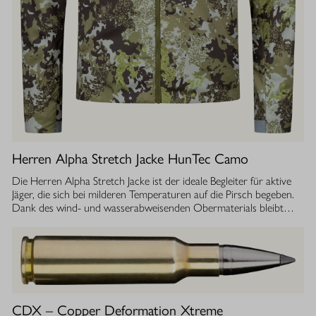
Herren Alpha Stretch Jacke HunTec Camo
Die Herren Alpha Stretch Jacke ist der ideale Begleiter für aktive
Jäger, die sich bei milderen Temperaturen auf die Pirsch begeben.
Dank des wind- und wasserabweisenden Obermaterials bleibt
man jederzeit geschützt, während die Jacke gleichzeitig extrem
leicht und dehnbar ist. Die geräuscharme Verarbeitung sorgt
dafür, dass Sie sich unbemerkt fortbewegen können. Die
luftdurchlässige Isolierung ermöglicht einen optimalen
Feuchtigkeitstransport, sodass Sie auch bei anstrengenden
Aktivitäten stets ein angenehmes Tragegefühl haben. Ob im
Sommer oder während der Übergangszeit, die Isolationsjacke
CDX – Copper Deformation Xtreme
bietet Ihnen die Flexibilität und den Komfort, den Sie bei Ihrer Jagd