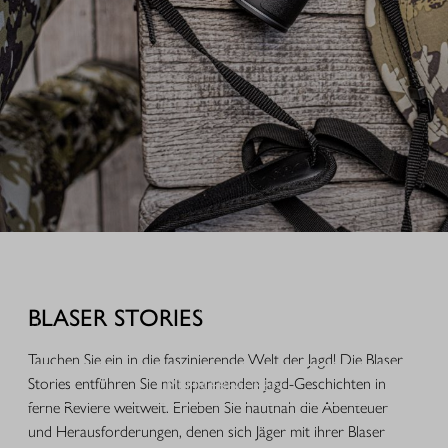
AUSRÜSTUNG FÜR IHREN JAGDERFOLG
Durchdachte Produkte aus der Praxis, hochwertige Jagdbekleidung,
funktionales Equipment und ausgewähltes Zubehör für Jagd, Alltag und
BLASER STORIES
Freizeit.
Tauchen Sie ein in die faszinierende Welt der Jagd! Die Blaser
MEHR ERFAHREN
Stories entführen Sie mit spannenden Jagd-Geschichten in
ferne Reviere weltweit. Erleben Sie hautnah die Abenteuer
und Herausforderungen, denen sich Jäger mit ihrer Blaser