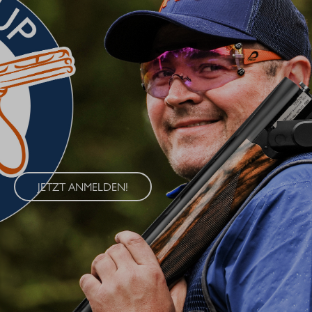
BLASER CUP 2026
Erleben Sie den Blaser Cup 2026 – eine exklusive Serie von
Wettkämpfen im Wurfscheibenschießen, die an vier
renommierten Standorten in Deutschland ausgetragen wird. Der
Blaser Cup bietet Schützen aller Klassen die Möglichkeit, ihre
Fähigkeiten im sportlichen Wettkampf unter Beweis zu stellen.
JETZT ANMELDEN!