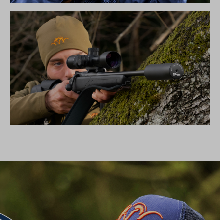
SIMPLY THE BEST – BLASER FBX
SCHALLDÄMPFER B50TI