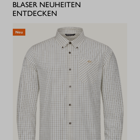
BLASER NEUHEITEN
ENTDECKEN
Neu
N