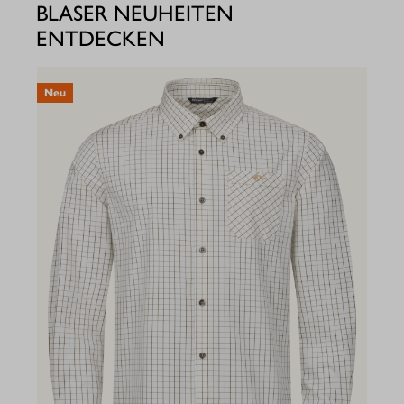
BLASER NEUHEITEN
ENTDECKEN
Neu
N