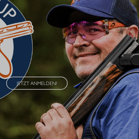
BLASER CUP 2026
Erleben Sie den Blaser Cup 2026 – eine exklusive Serie von
Wettkämpfen im Wurfscheibenschießen, die an vier
renommierten Standorten in Deutschland ausgetragen wird. Der
Blaser Cup bietet Schützen aller Klassen die Möglichkeit, ihre
Fähigkeiten im sportlichen Wettkampf unter Beweis zu stellen.
JETZT ANMELDEN!