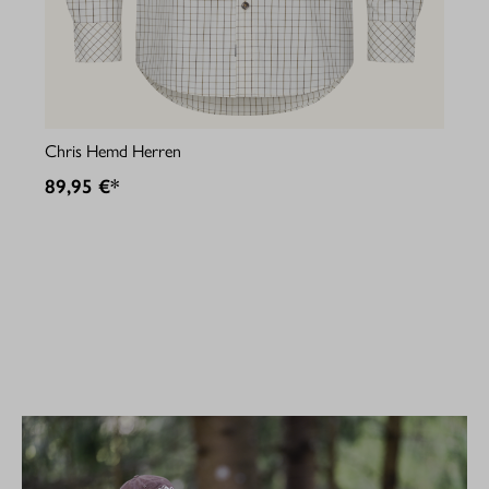
Jul
Chris Hemd Herren
89
89,95 €*