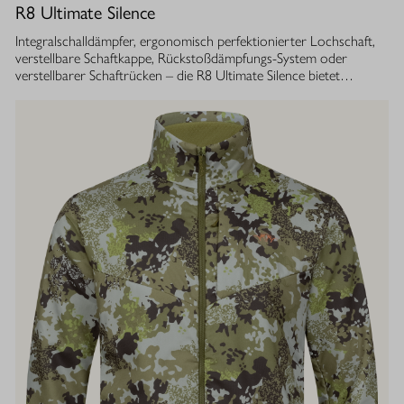
R8 Ultimate Silence
Integralschalldämpfer, ergonomisch perfektionierter Lochschaft,
verstellbare Schaftkappe, Rückstoßdämpfungs-System oder
verstellbarer Schaftrücken – die R8 Ultimate Silence bietet
zahlreiche modulare Ausstattungsoptionen. Sie lassen sich exakt
auf die eigenen Bedürfnisse abstimmen und tragen aktiv zum
besseren Treffen bei. Gleichzeitig ist ihre Konstruktion ganzheitlich
auf den Schutz des Gehörs von Jäger und Hund abgestimmt.
Immer, bei jedem Schuss. Dafür sorgt der Blaser
Integralschalldämpfer. Dank gleichmäßig über den gesamten Lauf
verteilter Masse, bietet die R8 Ultimate Silence die erstklassige
Balance und Führigkeit, die jedes R8 Modell auszeichnet. Die ­
Außenkontur von Lauf- und Schalldämpfermantel ist in
stufenlosem Bull-Barrel-Design gestaltet, das ihr sowohl ein
geringes Gewicht als auch ein ausgesprochen attraktives
Gesamtbild verleiht.