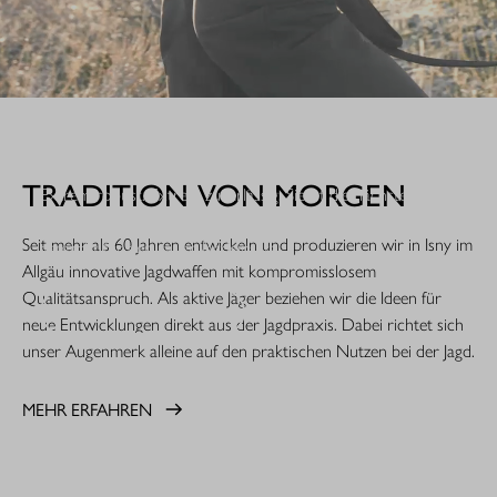
WHEN IT COUNTS.
TRADITION VON MORGEN
Extrem robust. Extrem zuverlässig: Sie ist die nächste
Evolutionsstufe einer Legende. Die R8 Professional 2.0 ist
Seit mehr als 60 Jahren entwickeln und produzieren wir in Isny im
gemacht für den rauen Jagdeinsatz.
Allgäu innovative Jagdwaffen mit kompromisslosem
Qualitätsanspruch. Als aktive Jäger beziehen wir die Ideen für
MEHR ERFAHREN
neue Entwicklungen direkt aus der Jagdpraxis. Dabei richtet sich
unser Augenmerk alleine auf den praktischen Nutzen bei der Jagd.
MEHR ERFAHREN