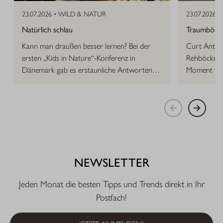
23.07.2026 •
WILD & NATUR
23.07.2026 •
Natürlich schlau
Traumböcke 
Kann man draußen besser lernen? Bei der
Curt Anton 
ersten „Kids in Nature“-Konferenz in
Rehböcke, d
Dänemark gab es erstaunliche Antworten
Moment vor
auf die Frage.
NEWSLETTER
Jeden Monat die besten Tipps und Trends direkt in Ihr
Postfach!