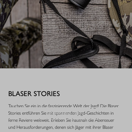
AUSRÜSTUNG FÜR IHREN JAGDERFOLG
Durchdachte Produkte aus der Praxis, hochwertige Jagdbekleidung,
funktionales Equipment und ausgewähltes Zubehör für Jagd, Alltag und
BLASER STORIES
Freizeit.
Tauchen Sie ein in die faszinierende Welt der Jagd! Die Blaser
MEHR ERFAHREN
Stories entführen Sie mit spannenden Jagd-Geschichten in
ferne Reviere weltweit. Erleben Sie hautnah die Abenteuer
und Herausforderungen, denen sich Jäger mit ihrer Blaser