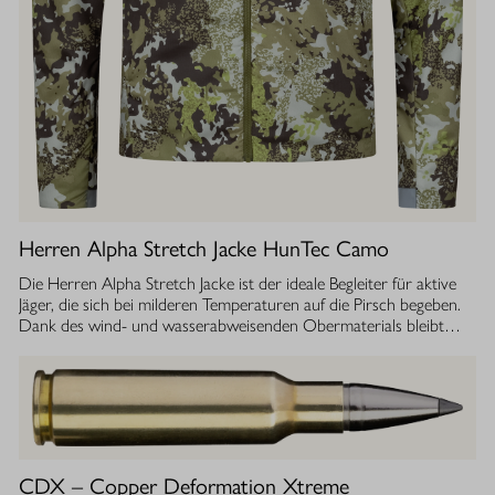
Herren Alpha Stretch Jacke HunTec Camo
Die Herren Alpha Stretch Jacke ist der ideale Begleiter für aktive
Jäger, die sich bei milderen Temperaturen auf die Pirsch begeben.
Dank des wind- und wasserabweisenden Obermaterials bleibt
man jederzeit geschützt, während die Jacke gleichzeitig extrem
leicht und dehnbar ist. Die geräuscharme Verarbeitung sorgt
dafür, dass Sie sich unbemerkt fortbewegen können. Die
luftdurchlässige Isolierung ermöglicht einen optimalen
Feuchtigkeitstransport, sodass Sie auch bei anstrengenden
Aktivitäten stets ein angenehmes Tragegefühl haben. Ob im
Sommer oder während der Übergangszeit, die Isolationsjacke
CDX – Copper Deformation Xtreme
bietet Ihnen die Flexibilität und den Komfort, den Sie bei Ihrer Jagd