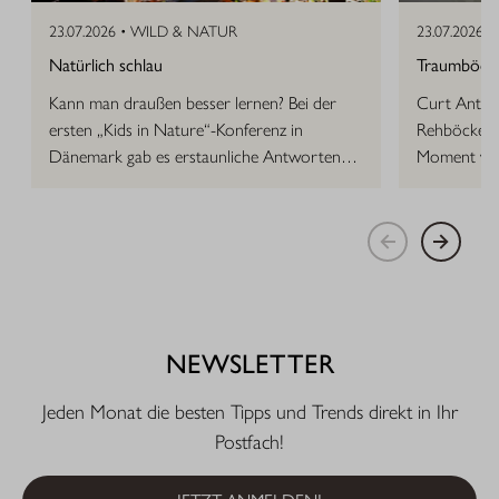
23.07.2026 •
WILD & NATUR
23.07.2026 •
Natürlich schlau
Traumböcke 
Kann man draußen besser lernen? Bei der
Curt Anton 
ersten „Kids in Nature“-Konferenz in
Rehböcke, d
Dänemark gab es erstaunliche Antworten
Moment vor
auf die Frage.
NEWSLETTER
Jeden Monat die besten Tipps und Trends direkt in Ihr
Postfach!