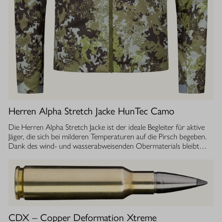
Herren Alpha Stretch Jacke HunTec Camo
Die Herren Alpha Stretch Jacke ist der ideale Begleiter für aktive
Jäger, die sich bei milderen Temperaturen auf die Pirsch begeben.
Dank des wind- und wasserabweisenden Obermaterials bleibt
man jederzeit geschützt, während die Jacke gleichzeitig extrem
leicht und dehnbar ist. Die geräuscharme Verarbeitung sorgt
dafür, dass Sie sich unbemerkt fortbewegen können. Die
luftdurchlässige Isolierung ermöglicht einen optimalen
Feuchtigkeitstransport, sodass Sie auch bei anstrengenden
Aktivitäten stets ein angenehmes Tragegefühl haben. Ob im
Sommer oder während der Übergangszeit, die Isolationsjacke
CDX – Copper Deformation Xtreme
bietet Ihnen die Flexibilität und den Komfort, den Sie bei Ihrer Jagd