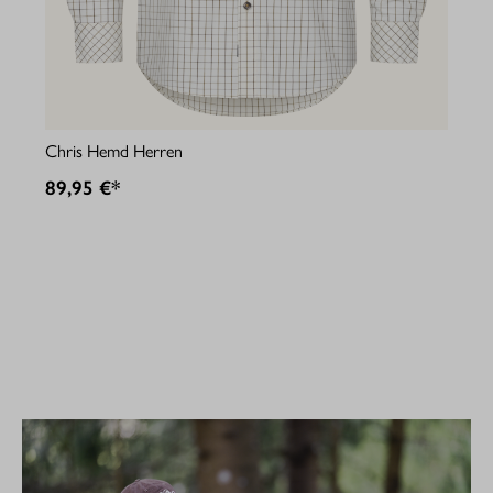
Jul
Chris Hemd Herren
89
89,95 €*