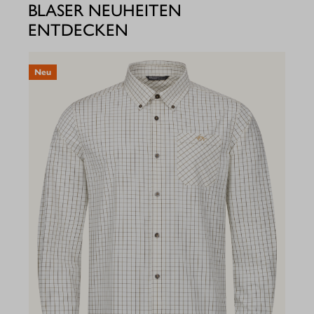
BLASER NEUHEITEN
ENTDECKEN
Neu
N