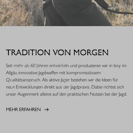
WHEN IT COUNTS.
TRADITION VON MORGEN
Extrem robust. Extrem zuverlässig: Sie ist die nächste
Evolutionsstufe einer Legende. Die R8 Professional 2.0 ist
Seit mehr als 60 Jahren entwickeln und produzieren wir in Isny im
gemacht für den rauen Jagdeinsatz.
Allgäu innovative Jagdwaffen mit kompromisslosem
Qualitätsanspruch. Als aktive Jäger beziehen wir die Ideen für
MEHR ERFAHREN
neue Entwicklungen direkt aus der Jagdpraxis. Dabei richtet sich
unser Augenmerk alleine auf den praktischen Nutzen bei der Jagd.
MEHR ERFAHREN