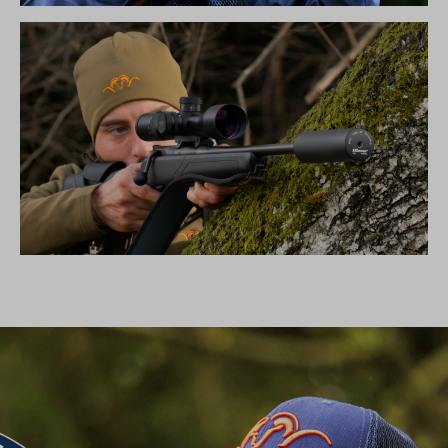
SIMPLY THE BEST – BLASER FBX
SCHALLDÄMPFER B50TI