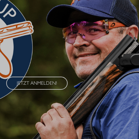
BLASER CUP 2026
Erleben Sie den Blaser Cup 2026 – eine exklusive Serie von
Wettkämpfen im Wurfscheibenschießen, die an vier
renommierten Standorten in Deutschland ausgetragen wird. Der
Blaser Cup bietet Schützen aller Klassen die Möglichkeit, ihre
Fähigkeiten im sportlichen Wettkampf unter Beweis zu stellen.
JETZT ANMELDEN!