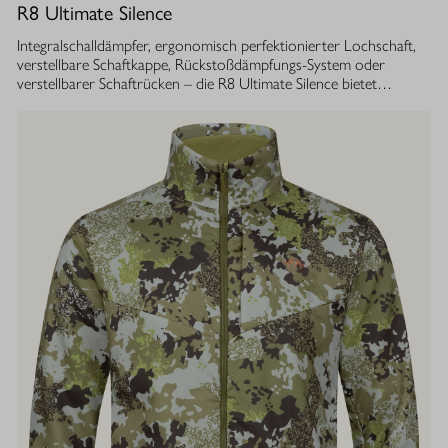
R8 Ultimate Silence
Integralschalldämpfer, ergonomisch perfektionierter Lochschaft,
verstellbare Schaftkappe, Rückstoßdämpfungs-System oder
verstellbarer Schaftrücken – die R8 Ultimate Silence bietet
zahlreiche modulare Ausstattungsoptionen. Sie lassen sich exakt
auf die eigenen Bedürfnisse abstimmen und tragen aktiv zum
besseren Treffen bei. Gleichzeitig ist ihre Konstruktion ganzheitlich
auf den Schutz des Gehörs von Jäger und Hund abgestimmt.
Immer, bei jedem Schuss. Dafür sorgt der Blaser
Integralschalldämpfer. Dank gleichmäßig über den gesamten Lauf
verteilter Masse, bietet die R8 Ultimate Silence die erstklassige
Balance und Führigkeit, die jedes R8 Modell auszeichnet. Die ­
Außenkontur von Lauf- und Schalldämpfermantel ist in
stufenlosem Bull-Barrel-Design gestaltet, das ihr sowohl ein
geringes Gewicht als auch ein ausgesprochen attraktives
Gesamtbild verleiht.