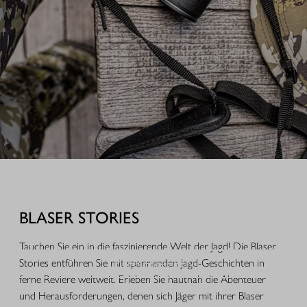
AUSRÜSTUNG FÜR IHREN JAGDERFOLG
Durchdachte Produkte aus der Praxis, hochwertige Jagdbekleidung,
funktionales Equipment und ausgewähltes Zubehör für Jagd, Alltag und
BLASER STORIES
Freizeit.
Tauchen Sie ein in die faszinierende Welt der Jagd! Die Blaser
Stories entführen Sie mit spannenden Jagd-Geschichten in
MEHR ERFAHREN
ferne Reviere weltweit. Erleben Sie hautnah die Abenteuer
und Herausforderungen, denen sich Jäger mit ihrer Blaser