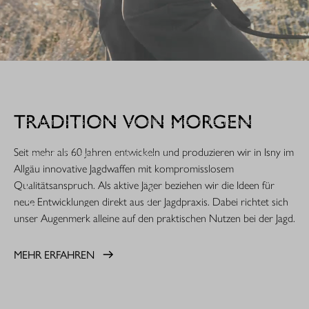
WHEN IT COUNTS.
TRADITION VON MORGEN
Extrem robust. Extrem zuverlässig: Sie ist die nächste
Evolutionsstufe einer Legende. Die R8 Professional 2.0 ist
Seit mehr als 60 Jahren entwickeln und produzieren wir in Isny im
gemacht für den rauen Jagdeinsatz.
Allgäu innovative Jagdwaffen mit kompromisslosem
Qualitätsanspruch. Als aktive Jäger beziehen wir die Ideen für
MEHR ERFAHREN
neue Entwicklungen direkt aus der Jagdpraxis. Dabei richtet sich
unser Augenmerk alleine auf den praktischen Nutzen bei der Jagd.
MEHR ERFAHREN