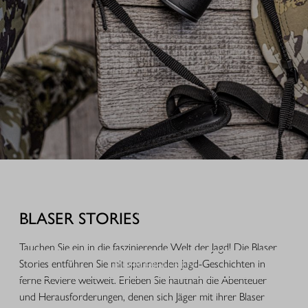
AUSRÜSTUNG FÜR IHREN JAGDERFOLG
Durchdachte Produkte aus der Praxis, hochwertige Jagdbekleidung,
funktionales Equipment und ausgewähltes Zubehör für Jagd, Alltag und
BLASER STORIES
Freizeit.
Tauchen Sie ein in die faszinierende Welt der Jagd! Die Blaser
MEHR ERFAHREN
Stories entführen Sie mit spannenden Jagd-Geschichten in
ferne Reviere weltweit. Erleben Sie hautnah die Abenteuer
und Herausforderungen, denen sich Jäger mit ihrer Blaser