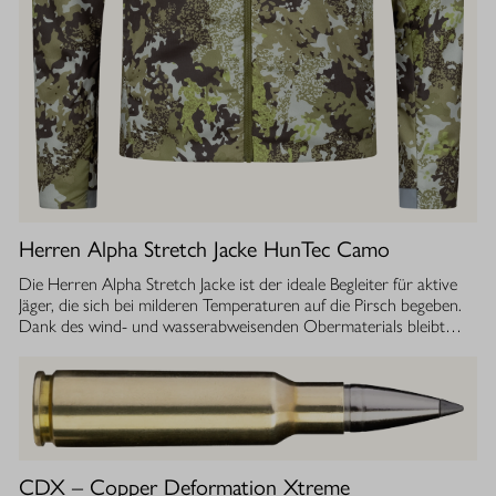
Herren Alpha Stretch Jacke HunTec Camo
Die Herren Alpha Stretch Jacke ist der ideale Begleiter für aktive
Jäger, die sich bei milderen Temperaturen auf die Pirsch begeben.
Dank des wind- und wasserabweisenden Obermaterials bleibt
man jederzeit geschützt, während die Jacke gleichzeitig extrem
leicht und dehnbar ist. Die geräuscharme Verarbeitung sorgt
dafür, dass Sie sich unbemerkt fortbewegen können. Die
luftdurchlässige Isolierung ermöglicht einen optimalen
Feuchtigkeitstransport, sodass Sie auch bei anstrengenden
Aktivitäten stets ein angenehmes Tragegefühl haben. Ob im
Sommer oder während der Übergangszeit, die Isolationsjacke
CDX – Copper Deformation Xtreme
bietet Ihnen die Flexibilität und den Komfort, den Sie bei Ihrer Jagd