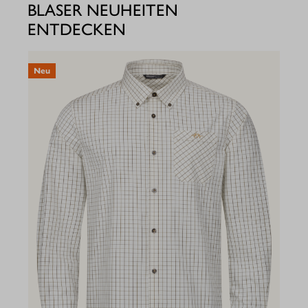
BLASER NEUHEITEN
ENTDECKEN
Neu
N