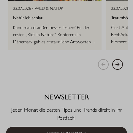
23.07.2026 •
WILD & NATUR
23.07.2026 •
Natürlich schlau
Traumböcke 
Kann man draußen besser lernen? Bei der
Curt Anton 
ersten „Kids in Nature“-Konferenz in
Rehböcke, d
Dänemark gab es erstaunliche Antworten
Moment vor
auf die Frage.
NEWSLETTER
Jeden Monat die besten Tipps und Trends direkt in Ihr
Postfach!