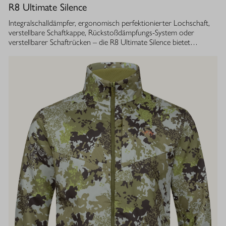
R8 Ultimate Silence
Integralschalldämpfer, ergonomisch perfektionierter Lochschaft,
verstellbare Schaftkappe, Rückstoßdämpfungs-System oder
verstellbarer Schaftrücken – die R8 Ultimate Silence bietet
zahlreiche modulare Ausstattungsoptionen. Sie lassen sich exakt
auf die eigenen Bedürfnisse abstimmen und tragen aktiv zum
besseren Treffen bei. Gleichzeitig ist ihre Konstruktion ganzheitlich
auf den Schutz des Gehörs von Jäger und Hund abgestimmt.
Immer, bei jedem Schuss. Dafür sorgt der Blaser
Integralschalldämpfer. Dank gleichmäßig über den gesamten Lauf
verteilter Masse, bietet die R8 Ultimate Silence die erstklassige
Balance und Führigkeit, die jedes R8 Modell auszeichnet. Die ­
Außenkontur von Lauf- und Schalldämpfermantel ist in
stufenlosem Bull-Barrel-Design gestaltet, das ihr sowohl ein
geringes Gewicht als auch ein ausgesprochen attraktives
Gesamtbild verleiht.