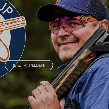
BLASER CUP 2026
Erleben Sie den Blaser Cup 2026 – eine exklusive Serie von
Wettkämpfen im Wurfscheibenschießen, die an vier
renommierten Standorten in Deutschland ausgetragen wird. Der
Blaser Cup bietet Schützen aller Klassen die Möglichkeit, ihre
Fähigkeiten im sportlichen Wettkampf unter Beweis zu stellen.
JETZT ANMELDEN!