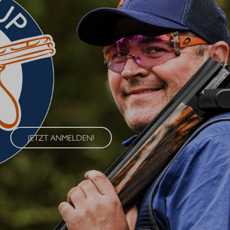
BLASER CUP 2026
Erleben Sie den Blaser Cup 2026 – eine exklusive Serie von
Wettkämpfen im Wurfscheibenschießen, die an vier
renommierten Standorten in Deutschland ausgetragen wird. Der
Blaser Cup bietet Schützen aller Klassen die Möglichkeit, ihre
Fähigkeiten im sportlichen Wettkampf unter Beweis zu stellen.
JETZT ANMELDEN!