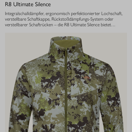
R8 Ultimate Silence
Integralschalldämpfer, ergonomisch perfektionierter Lochschaft,
verstellbare Schaftkappe, Rückstoßdämpfungs-System oder
verstellbarer Schaftrücken – die R8 Ultimate Silence bietet
zahlreiche modulare Ausstattungsoptionen. Sie lassen sich exakt
auf die eigenen Bedürfnisse abstimmen und tragen aktiv zum
besseren Treffen bei. Gleichzeitig ist ihre Konstruktion ganzheitlich
auf den Schutz des Gehörs von Jäger und Hund abgestimmt.
Immer, bei jedem Schuss. Dafür sorgt der Blaser
Integralschalldämpfer. Dank gleichmäßig über den gesamten Lauf
verteilter Masse, bietet die R8 Ultimate Silence die erstklassige
Balance und Führigkeit, die jedes R8 Modell auszeichnet. Die ­
Außenkontur von Lauf- und Schalldämpfermantel ist in
stufenlosem Bull-Barrel-Design gestaltet, das ihr sowohl ein
geringes Gewicht als auch ein ausgesprochen attraktives
Gesamtbild verleiht.