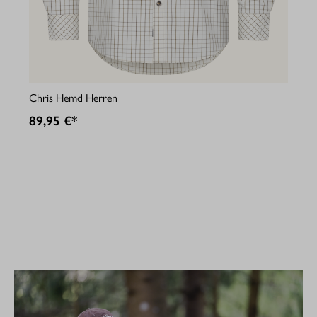
Jul
Chris Hemd Herren
89
89,95 €*