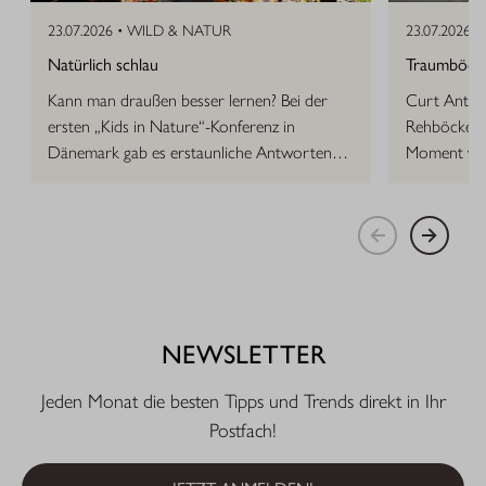
23.07.2026 •
WILD & NATUR
23.07.2026 •
Natürlich schlau
Traumböcke 
Kann man draußen besser lernen? Bei der
Curt Anton 
ersten „Kids in Nature“-Konferenz in
Rehböcke, d
Dänemark gab es erstaunliche Antworten
Moment vor
auf die Frage.
NEWSLETTER
Jeden Monat die besten Tipps und Trends direkt in Ihr
Postfach!