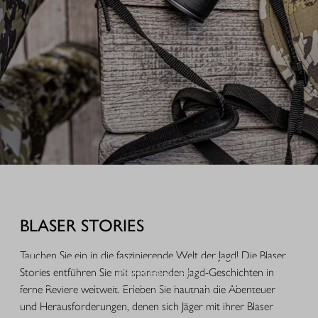
AUSRÜSTUNG FÜR IHREN JAGDERFOLG
Durchdachte Produkte aus der Praxis, hochwertige Jagdbekleidung,
funktionales Equipment und ausgewähltes Zubehör für Jagd, Alltag und
BLASER STORIES
Freizeit.
Tauchen Sie ein in die faszinierende Welt der Jagd! Die Blaser
MEHR ERFAHREN
Stories entführen Sie mit spannenden Jagd-Geschichten in
ferne Reviere weltweit. Erleben Sie hautnah die Abenteuer
und Herausforderungen, denen sich Jäger mit ihrer Blaser