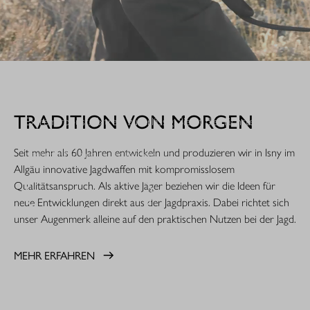
WHEN IT COUNTS.
TRADITION VON MORGEN
Extrem robust. Extrem zuverlässig: Sie ist die nächste
Evolutionsstufe einer Legende. Die R8 Professional 2.0 ist
Seit mehr als 60 Jahren entwickeln und produzieren wir in Isny im
gemacht für den rauen Jagdeinsatz.
Allgäu innovative Jagdwaffen mit kompromisslosem
Qualitätsanspruch. Als aktive Jäger beziehen wir die Ideen für
MEHR ERFAHREN
neue Entwicklungen direkt aus der Jagdpraxis. Dabei richtet sich
unser Augenmerk alleine auf den praktischen Nutzen bei der Jagd.
MEHR ERFAHREN