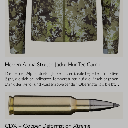
Herren Alpha Stretch Jacke HunTec Camo
Die Herren Alpha Stretch Jacke ist der ideale Begleiter für aktive
Jäger, die sich bei milderen Temperaturen auf die Pirsch begeben.
Dank des wind- und wasserabweisenden Obermaterials bleibt
man jederzeit geschützt, während die Jacke gleichzeitig extrem
leicht und dehnbar ist. Die geräuscharme Verarbeitung sorgt
dafür, dass Sie sich unbemerkt fortbewegen können. Die
luftdurchlässige Isolierung ermöglicht einen optimalen
Feuchtigkeitstransport, sodass Sie auch bei anstrengenden
Aktivitäten stets ein angenehmes Tragegefühl haben. Ob im
Sommer oder während der Übergangszeit, die Isolationsjacke
CDX – Copper Deformation Xtreme
bietet Ihnen die Flexibilität und den Komfort, den Sie bei Ihrer Jagd