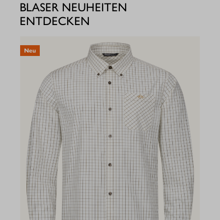
BLASER NEUHEITEN
ENTDECKEN
Neu
N