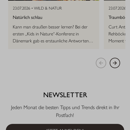
23.07.2026 •
WILD & NATUR
23.07.2026 •
Natürlich schlau
Traumböcke 
Kann man draußen besser lernen? Bei der
Curt Anton 
ersten „Kids in Nature“-Konferenz in
Rehböcke, d
Dänemark gab es erstaunliche Antworten
Moment vor
auf die Frage.
NEWSLETTER
Jeden Monat die besten Tipps und Trends direkt in Ihr
Postfach!