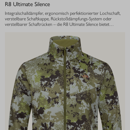
R8 Ultimate Silence
Integralschalldämpfer, ergonomisch perfektionierter Lochschaft,
verstellbare Schaftkappe, Rückstoßdämpfungs-System oder
verstellbarer Schaftrücken – die R8 Ultimate Silence bietet
zahlreiche modulare Ausstattungsoptionen. Sie lassen sich exakt
auf die eigenen Bedürfnisse abstimmen und tragen aktiv zum
besseren Treffen bei. Gleichzeitig ist ihre Konstruktion ganzheitlich
auf den Schutz des Gehörs von Jäger und Hund abgestimmt.
Immer, bei jedem Schuss. Dafür sorgt der Blaser
Integralschalldämpfer. Dank gleichmäßig über den gesamten Lauf
verteilter Masse, bietet die R8 Ultimate Silence die erstklassige
Balance und Führigkeit, die jedes R8 Modell auszeichnet. Die ­
Außenkontur von Lauf- und Schalldämpfermantel ist in
stufenlosem Bull-Barrel-Design gestaltet, das ihr sowohl ein
geringes Gewicht als auch ein ausgesprochen attraktives
Gesamtbild verleiht.