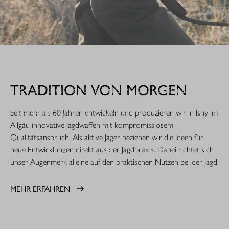
WHEN IT COUNTS.
TRADITION VON MORGEN
Extrem robust. Extrem zuverlässig: Sie ist die nächste
Evolutionsstufe einer Legende. Die R8 Professional 2.0 ist
Seit mehr als 60 Jahren entwickeln und produzieren wir in Isny im
gemacht für den rauen Jagdeinsatz.
Allgäu innovative Jagdwaffen mit kompromisslosem
Qualitätsanspruch. Als aktive Jäger beziehen wir die Ideen für
MEHR ERFAHREN
neue Entwicklungen direkt aus der Jagdpraxis. Dabei richtet sich
unser Augenmerk alleine auf den praktischen Nutzen bei der Jagd.
MEHR ERFAHREN