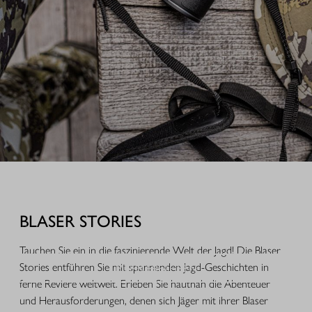
AUSRÜSTUNG FÜR IHREN JAGDERFOLG
Durchdachte Produkte aus der Praxis, hochwertige Jagdbekleidung,
funktionales Equipment und ausgewähltes Zubehör für Jagd, Alltag und
BLASER STORIES
Freizeit.
Tauchen Sie ein in die faszinierende Welt der Jagd! Die Blaser
MEHR ERFAHREN
Stories entführen Sie mit spannenden Jagd-Geschichten in
ferne Reviere weltweit. Erleben Sie hautnah die Abenteuer
und Herausforderungen, denen sich Jäger mit ihrer Blaser