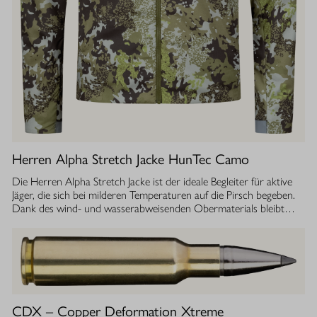
Herren Alpha Stretch Jacke HunTec Camo
Die Herren Alpha Stretch Jacke ist der ideale Begleiter für aktive
Jäger, die sich bei milderen Temperaturen auf die Pirsch begeben.
Dank des wind- und wasserabweisenden Obermaterials bleibt
man jederzeit geschützt, während die Jacke gleichzeitig extrem
leicht und dehnbar ist. Die geräuscharme Verarbeitung sorgt
dafür, dass Sie sich unbemerkt fortbewegen können. Die
luftdurchlässige Isolierung ermöglicht einen optimalen
Feuchtigkeitstransport, sodass Sie auch bei anstrengenden
Aktivitäten stets ein angenehmes Tragegefühl haben. Ob im
Sommer oder während der Übergangszeit, die Isolationsjacke
CDX – Copper Deformation Xtreme
bietet Ihnen die Flexibilität und den Komfort, den Sie bei Ihrer Jagd