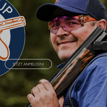
BLASER CUP 2026
Erleben Sie den Blaser Cup 2026 – eine exklusive Serie von
Wettkämpfen im Wurfscheibenschießen, die an vier
renommierten Standorten in Deutschland ausgetragen wird. Der
Blaser Cup bietet Schützen aller Klassen die Möglichkeit, ihre
Fähigkeiten im sportlichen Wettkampf unter Beweis zu stellen.
JETZT ANMELDEN!