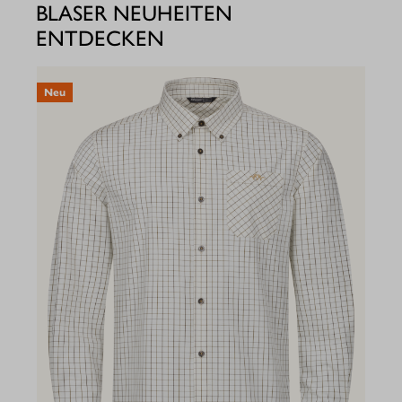
BLASER NEUHEITEN
ENTDECKEN
Neu
N