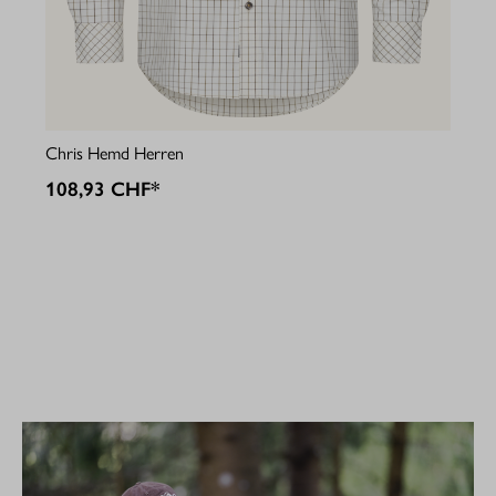
Jul
Chris Hemd Herren
10
108,93 CHF*